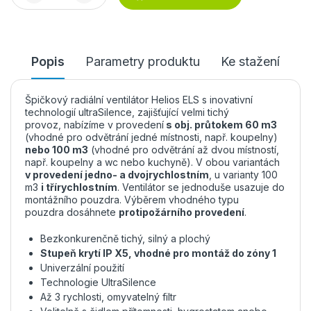
Popis
Parametry produktu
Ke stažení
Špičkový radiální ventilátor Helios ELS s inovativní
technologií ultraSilence, zajišťující velmi tichý
provoz, nabízíme v provedení
s obj. průtokem 60 m3
(vhodné pro odvětrání jedné místnosti, např. koupelny)
nebo 100 m3
(vhodné pro odvětrání až dvou místností,
např. koupelny a wc nebo kuchyně). V obou variantách
v provedení jedno- a dvojrychlostním
, u varianty 100
m3
i třírychlostním
. Ventilátor se jednoduše usazuje do
montážního pouzdra. Výběrem vhodného typu
pouzdra dosáhnete
protipožárního provedení
.
Bezkonkurenčně tichý, silný a plochý
Stupeň krytí IP X5, vhodné pro montáž do zóny 1
Univerzální použití
Technologie UltraSilence
Až 3 rychlosti, omyvatelný filtr