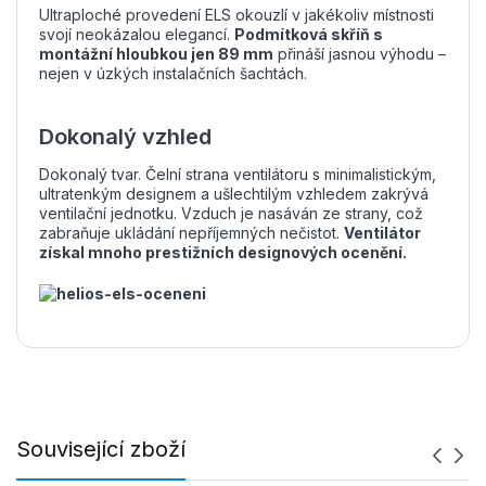
Ultraploché provedení ELS okouzlí v jakékoliv místnosti
svojí neokázalou elegancí.
Podmítková skříň s
montážní hloubkou jen 89 mm
přináší jasnou výhodu –
nejen v úzkých instalačních šachtách.
Dokonalý vzhled
Dokonalý tvar. Čelní strana ventilátoru s minimalistickým,
ultratenkým designem a ušlechtilým vzhledem zakrývá
ventilační jednotku. Vzduch je nasáván ze strany, což
zabraňuje ukládání nepříjemných nečistot.
Ventilátor
získal mnoho prestižních designových ocenění.
Související zboží