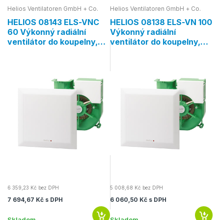
Helios Ventilatoren GmbH + Co.
Helios Ventilatoren GmbH + Co.
He
HELIOS 08143 ELS-VNC
HELIOS 08138 ELS-VN 100
HE
60 Výkonný radiální
Výkonný radiální
6
ventilátor do koupelny,
ventilátor do koupelny,
v
jednorychlostní, s
jednorychlostní, s
d
kódovaným doběhem a
doběhem
d
interval. provozem
6 359,23 Kč bez DPH
5 008,68 Kč bez DPH
4 
7 694,67 Kč s DPH
6 060,50 Kč s DPH
5 
Skladem
Skladem
Sk