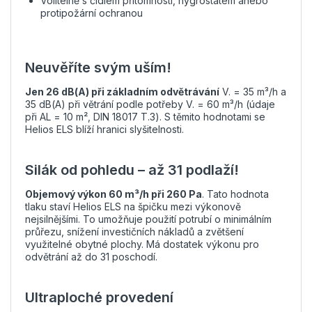
Volitelně s čidlem přítomnosti, hygrostatem anebo
protipožární ochranou
Neuvěříte svým uším!
Jen 26 dB(A) při základním odvětrávání
V. = 35 m³/h a
35 dB(A) při větrání podle potřeby V. = 60 m³/h (údaje
při AL = 10 m², DIN 18017 T.3). S těmito hodnotami se
Helios ELS blíží hranici slyšitelnosti.
Silák od pohledu – až 31 podlaží!
Objemový výkon 60 m³/h při 260 Pa
. Tato hodnota
tlaku staví Helios ELS na špičku mezi výkonově
nejsilnějšími. To umožňuje použití potrubí o minimálním
průřezu, snížení investičních nákladů a zvětšení
využitelné obytné plochy. Má dostatek výkonu pro
odvětrání až do 31 poschodí.
Ultraploché provedení