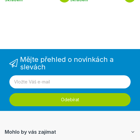
Ex
Mějte přehled o novinkách a
slevách
Odebírat
Mohlo by vás zajímat