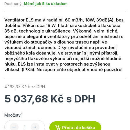
Dostupný:
Méně jak 5 ks skladem
Ventilátor ELS malý radiální, 60 m3/h, 18W, 39dB(A), bez
doběhu. Příkon cca 18 W, hladina akustického tlaku cca
35 dB, technologie ultraSilence. Výkonné, velmi tiché,
úsporné a elegantní ventilátory pro odvětrání místností s
výfukem do stoupačky s dlouhou trasou např. ve
vícepodlažních domech. Díky revolučnímu provedení
oběžného kola dosahuje, ve srovnání s jinými přístroji,
nejvyššího tlakového výkonu při nejnižší možné hladině
hluku. ELS lze instalovat v prostorech se zvýšenou
vlhkostí (IPX5). Nezapomeňte objednat vhodné pouzdro!
4 163,37 Kč bez DPH
5 037,68 Kč s DPH
Množství
Přidat do košíku