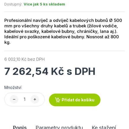
Dostupný:
Více jak 5 ks skladem
Profesionální navíječ a odvíječ kabelových bubnů Ø 500
mm pro všechny druhy kabelů a trubek (žilové vodiče,
kabelové svazky, kabelové bubny, chráničky, lana aj.).
Ideální pro poškozené kabelové bubny. Nosnost až 800
kg.
6 002,10 Kč bez DPH
7 262,54 Kč s DPH
Množství
Přidat do košíku
Popis
Parametry produktu
Ke stažení