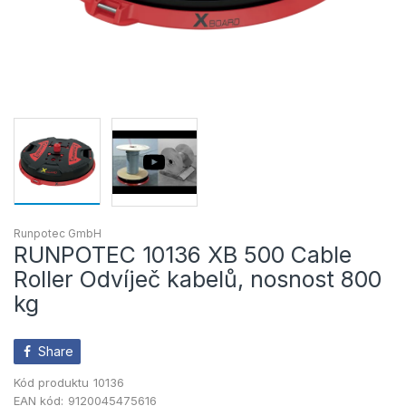
Runpotec GmbH
RUNPOTEC 10136 XB 500 Cable
Roller Odvíječ kabelů, nosnost 800
kg
Share
Kód produktu
10136
EAN kód:
9120045475616