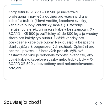
Kompaktní X-BOARD – XB 500 je univerzální
profesionální navíječ a odvíječ pro všechny druhy
kabelů a trubek (žilové vodiče, kabelové svazky,
kabelové bubny, chráničky, lana aj.). Umožňuje
nerušenou a efektivní práci s kabely bez zamotání. X-
BOARD – XB 500 je zatížitelný až do 800 kg a je vhodný
skoro pro každý typ bubnu. Zvláště vhodný pro
poškozené kabelové bubny. Neklouzající a bezpečné
stání zajišťuje 8 pogumovaných nožiček. Optimální pro
ochranu povrchu už hotových podlah. Výškově
nastavitelné víko je dokonale zkonstruováno tak, aby
volné kabely, kabelové svazky nebo trubky byly v X-
BOARD XB 500 zabezpečeny proti nekontrolovanému
odvíjení.
Související zboží