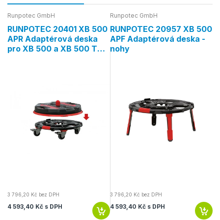
Runpotec GmbH
Runpotec GmbH
Ru
0
RUNPOTEC 20401 XB 500
RUNPOTEC 20957 XB 500
R
APR Adaptérová deska
APF Adaptérová deska -
R
pro XB 500 a XB 500 T
nohy
s
Cable Roller, Ø 500mm
R
m
3 796,20 Kč bez DPH
3 796,20 Kč bez DPH
10
4 593,40 Kč s DPH
4 593,40 Kč s DPH
12