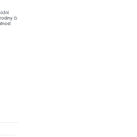
možní
rodiny či
utnost