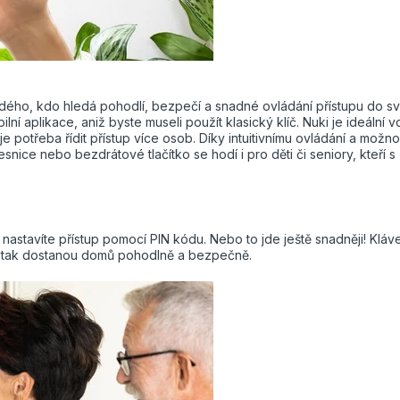
ždého, kdo hledá pohodlí, bezpečí a snadné ovládání přístupu do s
aplikace, aniž byste museli použít klasický klíč. Nuki je ideální v
e potřeba řídit přístup více osob. Díky intuitivnímu ovládání a možno
nice nebo bezdrátové tlačítko se hodí i pro děti či seniory, kteří s
nastavíte přístup pomocí PIN kódu. Nebo to jde ještě snadněji! Kláv
 se tak dostanou domů pohodlně a bezpečně.