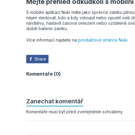
Mějte přehled odkudkoli s mobilní 
S mobilní aplikací Nuki máte jako správce zámku pln
nejen sledovat, kdo a kdy vstoupil nebo opustil vaši d
návštěvy, nastavit časová omezení nebo vzdáleně ovl
dobití baterie zámku.
Více informací najdete na
produktové stránce Nuki
.
Share
Komentáře (0)
Zanechat komentář
Komentáře musí být před zveřejněním schváleny.