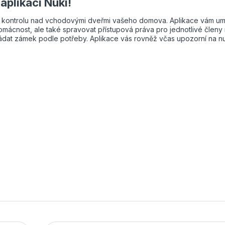
aplikací Nuki!
ou kontrolu nad vchodovými dveřmi vašeho domova. Aplikace vám u
omácnost, ale také spravovat přístupová práva pro jednotlivé členy 
ádat zámek podle potřeby. Aplikace vás rovněž včas upozorní na n