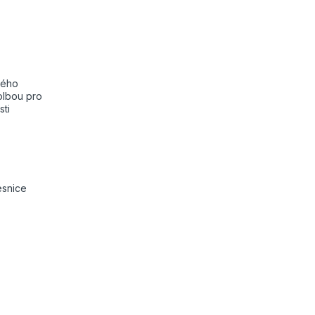
vého
olbou pro
sti
esnice