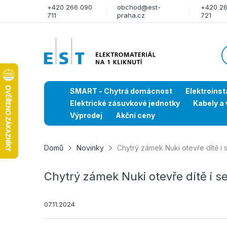
+420 266 090
obchod@est-
+420 2
711
praha.cz
721
SMART - Chytrá domácnost
Elektroinst
Elektrické zásuvkové jednotky
Kabely a 
Výprodej
Akční ceny
Domů
Novinky
Chytrý zámek Nuki otevře dítě i 
Chytrý zámek Nuki otevře dítě i s
07.11.2024