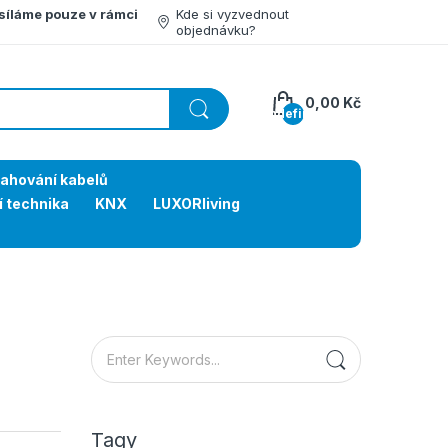
síláme pouze v rámci
Kde si vyzvednout
objednávku?
0,00 Kč
undefined
tahování kabelů
í technika
KNX
LUXORliving
Tagy