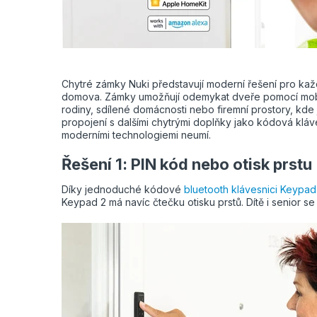
Chytré zámky Nuki představují moderní řešení pro ka
domova. Zámky umožňují odemykat dveře pomocí mobilní 
rodiny, sdílené domácnosti nebo firemní prostory, kde j
propojení s dalšími chytrými doplňky jako kódová kláves
moderními technologiemi neumí.
Řešení 1: PIN kód nebo otisk prstu
Díky jednoduché kódové
bluetooth klávesnici Keypad
Keypad 2 má navíc čtečku otisku prstů. Dítě i senior