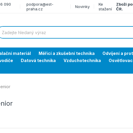
66 090
podpora@est-
Ke
Zboží po
Novinky
praha.cz
stažení
ČR.
alační materiál
Měřicí a zkušební technika
Odvíjení a pro
vodiče
Datová technika
Vzduchotechnika
Osvětlovac
senior
enior