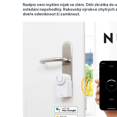
Nadpis není myšlen nijak ve zlém. Děti zkrátka do u
ovládání nepohodlný. Rakouský výrobce chytrých zá
dveře odemknout či zamknout.