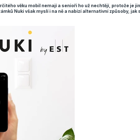
rčitého věku mobil nemají a senioři ho už nechtějí, protože je ji
mků Nuki však myslí i na ně a nabízí alternativní způsoby, jak