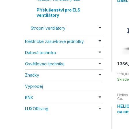
DSEL
Příslušenství pro ELS
ventilátory
Stropní ventilátory
Elektrické zásuvkové jednotky
Datová technika
1 356
Osvětlovací technika
1 120,8
Značky
Sklad
Výprodej
Helios
KNX
Co.
HELIO
LUXORliving
na o