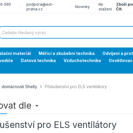
66 090
podpora@est-
Ke
Zboží po
Novinky
praha.cz
stažení
ČR.
alační materiál
Měřicí a zkušební technika
Odvíjení a pro
vodiče
Datová technika
Vzduchotechnika
Osvětlovac
 domácnosti Shelly
Příslušenství pro ELS ventilátory
rovat dle
lušenství pro ELS ventilátory