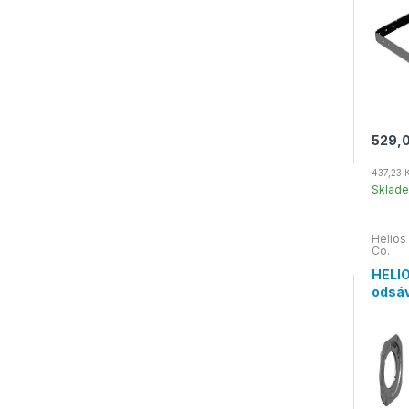
529,0
437,23 
Sklad
Helios
Co.
HELIO
odsá