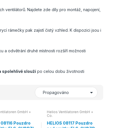
ch ventilátorů. Najdete zde díly pro montáž, napojení,
krycí rámečky pak zajistí čistý vzhled. K dispozici jsou i
 a odvětrání druhé místnosti rozšíří možnosti
 spolehlivě slouží
po celou dobu životnosti
entilatoren GmbH +
Helios Ventilatoren GmbH +
Co.
 08116 Pouzdro
HELIOS 08117 Pouzdro