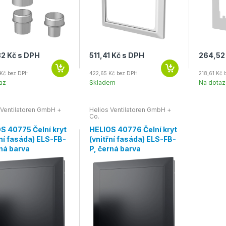
2 Kč s DPH
511,41 Kč s DPH
264,52
Kč bez DPH
422,65 Kč bez DPH
218,61 Kč
az
Skladem
Na dotaz
 Ventilatoren GmbH +
Helios Ventilatoren GmbH +
Co.
S 40775 Čelní kryt
HELIOS 40776 Čelní kryt
řní fasáda) ELS-FB-
(vnitřní fasáda) ELS-FB-
rná barva
P, černá barva