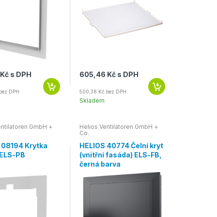
 Kč s DPH
605,46 Kč s DPH
 bez DPH
500,38 Kč bez DPH
Skladem
entilatoren GmbH +
Helios Ventilatoren GmbH +
Co.
 08194 Krytka
HELIOS 40774 Čelní kryt
 ELS-PB
(vnitřní fasáda) ELS-FB,
černá barva