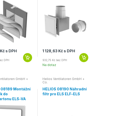
 Kč s DPH
1 128,63 Kč s DPH
bez DPH
932,75 Kč bez DPH
Na dotaz
entilatoren GmbH +
Helios Ventilatoren GmbH +
Co.
 08189 Montážní
HELIOS 08190 Náhradní
k do
filtr pro ELS ELF-ELS
artonu ELS-VA