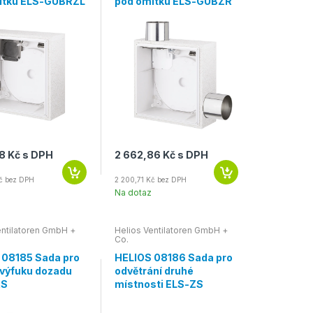
ítku ELS-GUBRZL
pod omítku ELS-GUBZR
8 Kč s DPH
2 662,86 Kč s DPH
Kč bez DPH
2 200,71 Kč bez DPH
Na dotaz
entilatoren GmbH +
Helios Ventilatoren GmbH +
Co.
 08185 Sada pro
HELIOS 08186 Sada pro
 výfuku dozadu
odvětrání druhé
RS
místnosti ELS-ZS