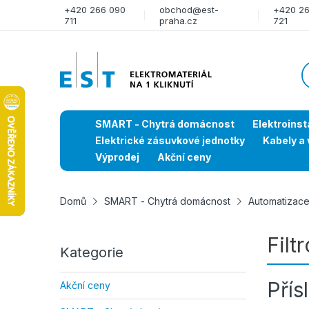
+420 266 090
obchod@est-
+420 2
711
praha.cz
721
SMART - Chytrá domácnost
Elektroinst
Elektrické zásuvkové jednotky
Kabely a 
Výprodej
Akční ceny
Domů
SMART - Chytrá domácnost
Automatizace
Filt
Kategorie
Přís
Akční ceny