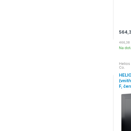
564,3
466,38 
Na dot
Helios
Co.
HELIO
(vnit
F, če