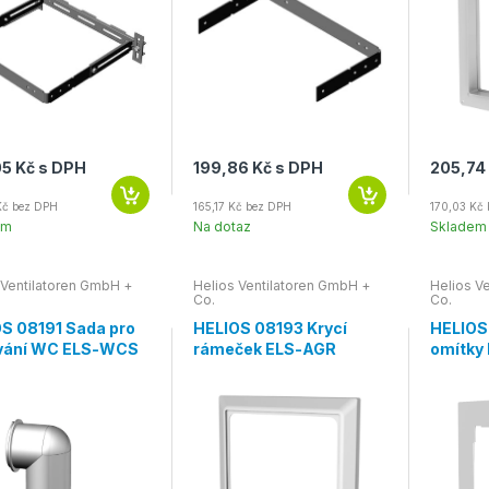
5 Kč s DPH
199,86 Kč s DPH
205,74
Kč bez DPH
165,17 Kč bez DPH
170,03 Kč
em
Na dotaz
Skladem
 Ventilatoren GmbH +
Helios Ventilatoren GmbH +
Helios V
Co.
Co.
S 08191 Sada pro
HELIOS 08193 Krycí
HELIOS
vání WC ELS-WCS
rámeček ELS-AGR
omítky