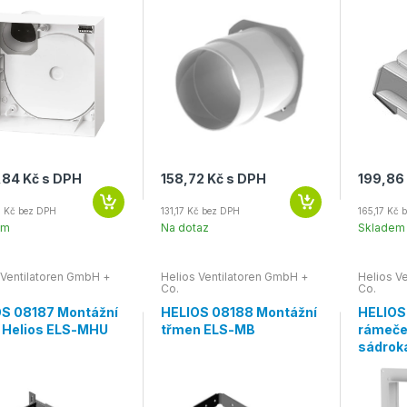
,84 Kč s DPH
158,72 Kč s DPH
199,86
7 Kč bez DPH
131,17 Kč bez DPH
165,17 Kč 
em
Na dotaz
Skladem
 Ventilatoren GmbH +
Helios Ventilatoren GmbH +
Helios V
Co.
Co.
S 08187 Montážní
HELIOS 08188 Montážní
HELIOS
 Helios ELS-MHU
třmen ELS-MB
rámeče
sádrok