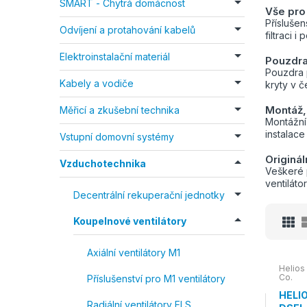
SMART - Chytrá domácnost
Vše pro 
Příslušen
Odvíjení a protahování kabelů
filtraci 
Elektroinstalační materiál
Pouzdra 
Pouzdra 
Kabely a vodiče
kryty v č
Montáž, 
Měřicí a zkušební technika
Montážní
instalace
Vstupní domovní systémy
Originál
Vzduchotechnika
Veškeré 
ventilátor
Decentrální rekuperační jednotky
Koupelnové ventilátory
Axiální ventilátory M1
Helios
Co.
Příslušenství pro M1 ventilátory
HELIO
Radiální ventilátory ELS