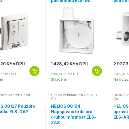
 2
pod omítku ELS-GU
pod om
,20 Kč s DPH
1 428,42 Kč s DPH
2 927,3
3 Kč bez DPH
1 180,51 Kč bez DPH
2 419,32 
em
Skladem
Na dotaz
 Ventilatoren GmbH +
Helios Ventilatoren GmbH +
Helios V
Co.
Co.
S 08127 Pouzdro
HELIOS 08184
HELIOS
mítku ELS-GAP
Napojovací hrdo pro
úpravu
druhou místnost ELS-
ELS-A
ZAS