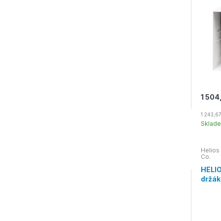
1 504
1 243,6
Sklad
Helios
Co.
HELIO
držák