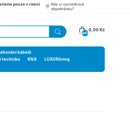
síláme pouze v rámci
Kde si vyzvednout
objednávku?
0,00 Kč
undefined
tahování kabelů
í technika
KNX
LUXORliving