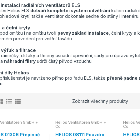
instalaci radiálních ventilátorů ELS
ství Helios ELS
dotváří kompletní systém odvětrání
kolem radiální
i pohledové krytí, takže ventilátor dokonale sedne do stěny i interiéru.
a čelní kryty
pod omítku i na omítku tvoří
pevný základ instalace
, čelní kryty a 
erném provedení pro vnitřní fasádu.
výfuk a filtrace
 rámečky, držáky a třmeny usnadní upevnění, sady pro úpravu výfuku
 a
náhradní filtry
udrží čistý přívod vzduchu.
ní díly Helios
příslušenství je navrženo přímo pro řadu ELS, takže
přesně padne a
u.
Zobrazit všechny produkty
 Ventilatoren GmbH +
Helios Ventilatoren GmbH +
Helios V
Co.
Co.
S 01306 Přepínač
HELIOS 08111 Pouzdro
HELIOS