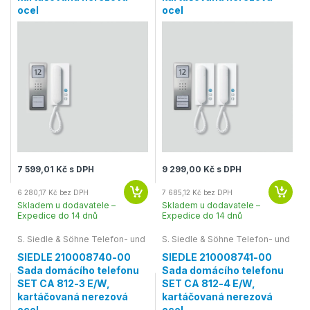
ocel
ocel
7 599,01 Kč s DPH
9 299,00 Kč s DPH
6 280,17 Kč bez DPH
7 685,12 Kč bez DPH
Skladem u dodavatele –
Skladem u dodavatele –
Expedice do 14 dnů
Expedice do 14 dnů
S. Siedle & Söhne Telefon- und
S. Siedle & Söhne Telefon- und
SIEDLE 210008740-00
SIEDLE 210008741-00
Sada domácího telefonu
Sada domácího telefonu
SET CA 812-3 E/W,
SET CA 812-4 E/W,
kartáčovaná nerezová
kartáčovaná nerezová
ocel
ocel