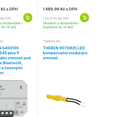
 Kč s DPH
1 489,96 Kč s DPH
 bez DPH
1 231,37 Kč bez DPH
u dodavatele –
Skladem u dodavatele –
 do 14 dnů
Expedice do 14 dnů
AG
Theben AG
 5450130
THEBEN 9070825 LED
545 plus P
kompenzační modul pro
ální stmívač pod
stmívač
s Bluetooth,
í a časovými
mi