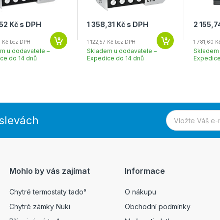
,52 Kč s DPH
1 358,31 Kč s DPH
2 155,7
7 Kč bez DPH
1 122,57 Kč bez DPH
1 781,60 K
m u dodavatele –
Skladem u dodavatele –
Skladem 
ce do 14 dnů
Expedice do 14 dnů
Expedice
 slevách
Mohlo by vás zajímat
Informace
Chytré termostaty tado°
O nákupu
Chytré zámky Nuki
Obchodní podmínky