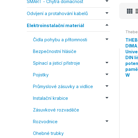
SMART - Chytrá domácnost
Odvíjení a protahování kabelů
Elektroinstalační materiál
Thebe
Čidla pohybu a přítomnosti
THEB
DIMAX
Bezpečnostní hlásiče
Unive
DIN li
Spínací a jisticí přístroje
pote
pamět
Pojistky
W
Průmyslové zásuvky a vidlice
Instalační krabice
Zásuvkové rozvaděče
Rozvodnice
Ohebné trubky