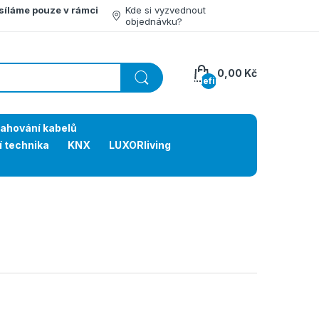
síláme pouze v rámci
Kde si vyzvednout
objednávku?
0,00 Kč
undefined
tahování kabelů
í technika
KNX
LUXORliving