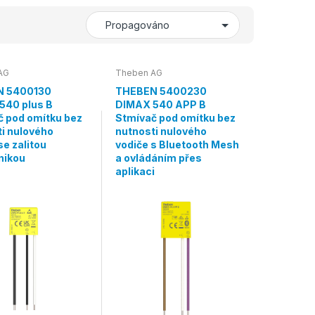
AG
Theben AG
N 5400130
THEBEN 5400230
540 plus B
DIMAX 540 APP B
č pod omítku bez
Stmívač pod omítku bez
i nulového
nutnosti nulového
se zalitou
vodiče s Bluetooth Mesh
nikou
a ovládáním přes
aplikaci