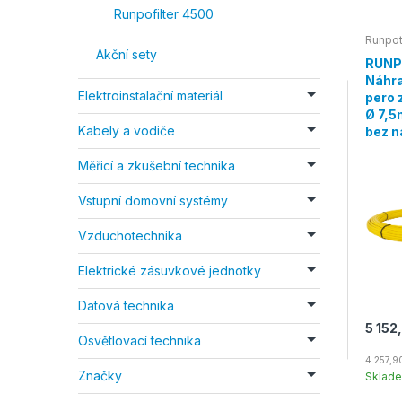
Runpofilter 4500
Runpo
Akční sety
RUNP
Náhra
Elektroinstalační materiál
pero 
Ø 7,5
Kabely a vodiče
bez n
Měřicí a zkušební technika
Vstupní domovní systémy
Vzduchotechnika
Elektrické zásuvkové jednotky
Datová technika
5 152
Osvětlovací technika
4 257,9
Značky
Sklad