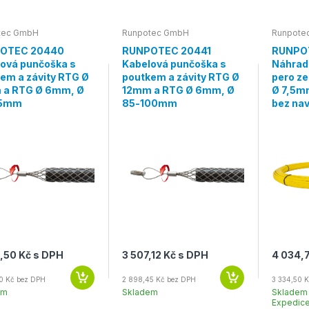
tec GmbH
Runpotec GmbH
Runpote
OTEC 20440
RUNPOTEC 20441
RUNPOT
ová punčoška s
Kabelová punčoška s
Náhrad
em a závity RTG Ø
poutkem a závity RTG Ø
pero ze
 a RTG Ø 6mm, Ø
12mm a RTG Ø 6mm, Ø
Ø 7,5m
85mm
85-100mm
bez nav
,50 Kč s DPH
3 507,12 Kč s DPH
4 034,
0 Kč bez DPH
2 898,45 Kč bez DPH
3 334,50 
em
Skladem
Skladem 
Expedice