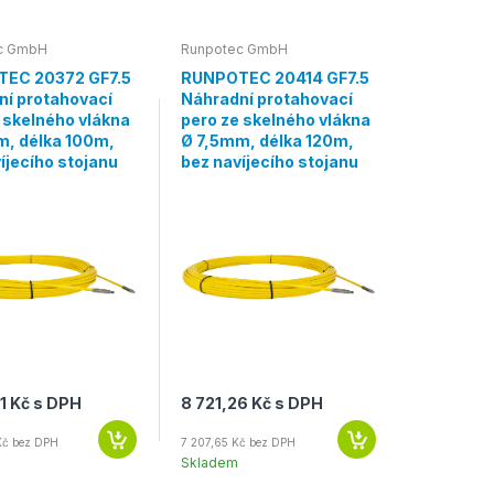
c GmbH
Runpotec GmbH
EC 20372 GF7.5
RUNPOTEC 20414 GF7.5
ní protahovací
Náhradní protahovací
 skelného vlákna
pero ze skelného vlákna
m, délka 100m,
Ø 7,5mm, délka 120m,
íjecího stojanu
bez navíjecího stojanu
1 Kč s DPH
8 721,26 Kč s DPH
Kč bez DPH
7 207,65 Kč bez DPH
Skladem