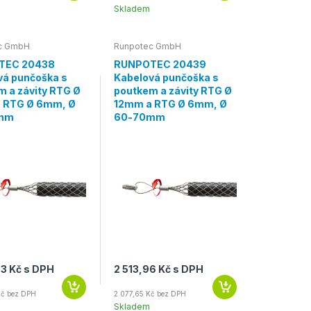
Skladem
c GmbH
Runpotec GmbH
TEC 20438
RUNPOTEC 20439
vá punčoška s
Kabelová punčoška s
m a závity RTG Ø
poutkem a závity RTG Ø
 RTG Ø 6mm, Ø
12mm a RTG Ø 6mm, Ø
mm
60-70mm
63 Kč s DPH
2 513,96 Kč s DPH
Kč bez DPH
2 077,65 Kč bez DPH
Skladem