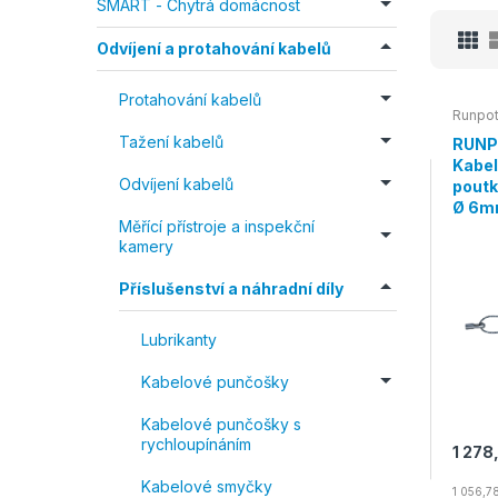
SMART - Chytrá domácnost
Odvíjení a protahování kabelů
Protahování kabelů
Runpo
Tažení kabelů
RUNP
Kabel
Odvíjení kabelů
poutk
Ø 6m
Měřící přístroje a inspekční
kamery
Příslušenství a náhradní díly
Lubrikanty
Kabelové punčošky
Kabelové punčošky s
rychloupínáním
1 278
Kabelové smyčky
1 056,7