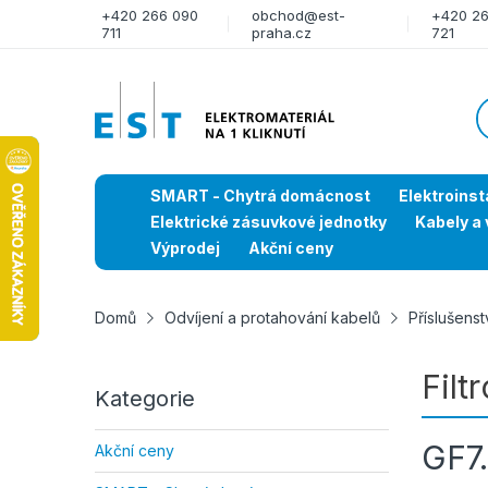
+420 266 090
obchod@est-
+420 2
711
praha.cz
721
SMART - Chytrá domácnost
Elektroinst
Elektrické zásuvkové jednotky
Kabely a 
Výprodej
Akční ceny
Domů
Odvíjení a protahování kabelů
Příslušenst
Filt
Kategorie
GF7.
Akční ceny