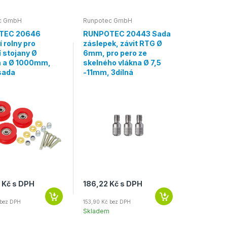
c GmbH
Runpotec GmbH
TEC 20646
RUNPOTEC 20443 Sada
í rolny pro
záslepek, závit RTG Ø
í stojany Ø
6mm, pro pero ze
 a Ø 1000mm,
skelného vlákna Ø 7,5
sada
-11mm, 3dílná
 Kč s DPH
186,22 Kč s DPH
 bez DPH
153,90 Kč bez DPH
Skladem