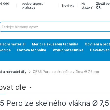
66 090
podpora@est-
Ke
Zboží po
Novinky
praha.cz
stažení
ČR.
alační materiál
Měřicí a zkušební technika
Odvíjení a pro
vodiče
Datová technika
Vzduchotechnika
Osvětlovac
ví a náhradní díly
GF7.5 Pero ze skelného vlákna Ø 7,5 mm
rovat dle
5 Pero ze skelného vlákna Ø 7,