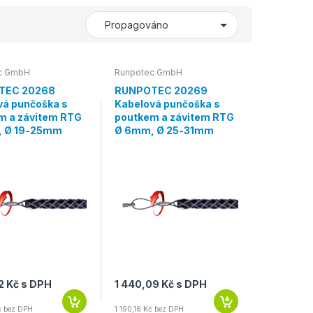
c GmbH
Runpotec GmbH
TEC 20268
RUNPOTEC 20269
vá punčoška s
Kabelová punčoška s
m a závitem RTG
poutkem a závitem RTG
 Ø 19-25mm
Ø 6mm, Ø 25-31mm
2 Kč s DPH
1 440,09 Kč s DPH
č bez DPH
1 190,16 Kč bez DPH