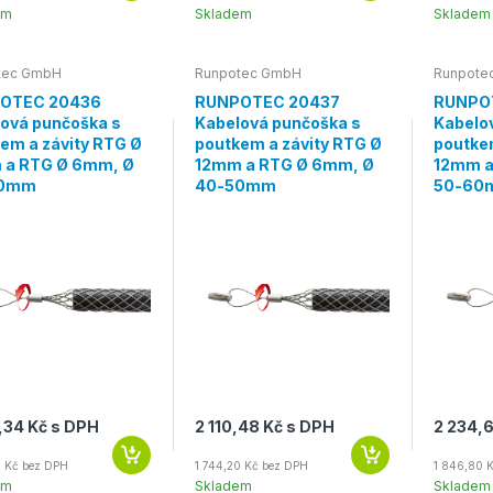
em
Skladem
Skladem
tec GmbH
Runpotec GmbH
Runpote
OTEC 20436
RUNPOTEC 20437
RUNPO
ová punčoška s
Kabelová punčoška s
Kabelo
em a závity RTG Ø
poutkem a závity RTG Ø
poutke
 a RTG Ø 6mm, Ø
12mm a RTG Ø 6mm, Ø
12mm a
40mm
40-50mm
50-60
,34 Kč s DPH
2 110,48 Kč s DPH
2 234,
0 Kč bez DPH
1 744,20 Kč bez DPH
1 846,80 
em
Skladem
Skladem