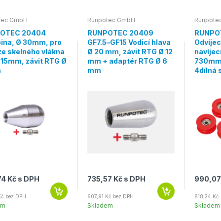
tec GmbH
Runpotec GmbH
Runpote
OTEC 20404
RUNPOTEC 20409
RUNPO
ina, Ø 30mm, pro
GF7.5–GF15 Vodicí hlava
Odvíjec
ze skelného vlákna
Ø 20 mm, závit RTG Ø 12
navíjec
-15mm, závit RTG Ø
mm + adaptér RTG Ø 6
730mm
m
mm
4dílná 
4 Kč s DPH
735,57 Kč s DPH
990,07
Kč bez DPH
607,91 Kč bez DPH
818,24 Kč
em
Skladem
Skladem