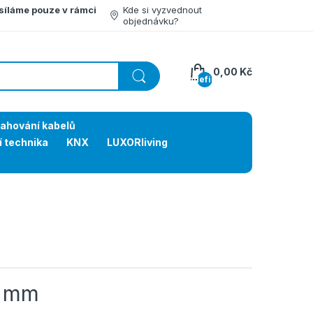
síláme pouze v rámci
Kde si vyzvednout
objednávku?
0,00 Kč
undefined
tahování kabelů
í technika
KNX
LUXORliving
5 mm