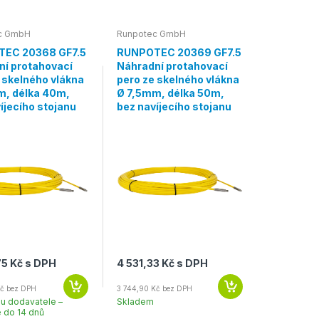
c GmbH
Runpotec GmbH
EC 20368 GF7.5
RUNPOTEC 20369 GF7.5
ní protahovací
Náhradní protahovací
 skelného vlákna
pero ze skelného vlákna
m, délka 40m,
Ø 7,5mm, délka 50m,
íjecího stojanu
bez navíjecího stojanu
75 Kč s DPH
4 531,33 Kč s DPH
Kč bez DPH
3 744,90 Kč bez DPH
u dodavatele –
Skladem
 do 14 dnů