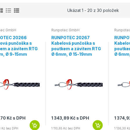
Ukázat 1 - 20 z 30 položek
tec GmbH
Runpotec GmbH
Runpote
OTEC 20266
RUNPOTEC 20267
RUNPO
ová punčoška s
Kabelová punčoška s
Kabelo
em a závitem RTG
poutkem a závitem RTG
poutke
m, Ø 9-15mm
Ø 6mm, Ø 15-19mm
Ø 6mm,
,70 Kč s DPH
1 343,89 Kč s DPH
1 374,9
8 Kč bez DPH
1 110,65 Kč bez DPH
1 136,30 K