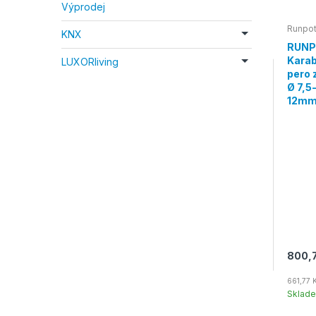
Výprodej
Runpo
KNX
RUNP
Karab
LUXORliving
pero 
Ø 7,5
12m
800,7
661,77 
Sklad