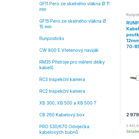
GF11 Pero ze skelného vlákna Ø 11
mm
Runpo
GF15 Pero ze skelného vlákna Ø
RUNP
15 mm
Kabel
poutk
Runposticks
12mm
70-
CW 800 E Vřetenový naviják
RM35 Přístroje pro měření délky
kabelů
RC3 Inspekční kamera
RC2 Inspekční kamera
XB 300, XB 500 a XB 500 T
2 979
CB 260 Kabelový box
2 462,4
PRO 530/670 Odvíječka
Sklad
kabelových bubnů