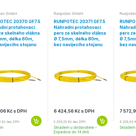
tec GmbH
Runpotec GmbH
Runpote
OTEC 20370 GF7.5
RUNPOTEC 20371 GF7.5
RUNPOT
dní protahovací
Náhradní protahovací
Náhrad
ze skelného vlákna
pero ze skelného vlákna
pero ze
mm, délka 60m,
Ø 7,5mm, délka 80m,
Ø 7,5m
avíjecího stojanu
bez navíjecího stojanu
bez nav
,06 Kč s DPH
6 424,56 Kč s DPH
7 572,9
0 Kč bez DPH
5 309,55 Kč bez DPH
6 258,60 
em
Skladem u dodavatele –
Skladem
Expedice do 14 dnů