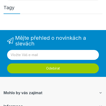
Tagy
Mějte přehled o novinkách a
slevách
Odebírat
Mohlo by vás zajímat