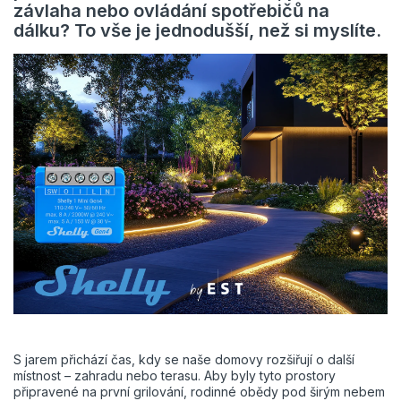
závlaha nebo ovládání spotřebičů na
dálku? To vše je jednodušší, než si myslíte.
S jarem přichází čas, kdy se naše domovy rozšiřují o další
místnost – zahradu nebo terasu. Aby byly tyto prostory
připravené na první grilování, rodinné obědy pod širým nebem