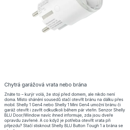
Chytrá garážová vrata nebo brána
Znáte to – kurýr volá, že stojí před domem, ale nikdo není
doma. Místo shánění sousedů stačí otevřít bránu na dálku přes
mobil. Shelly 1 Gen4 nebo Shelly 1 Mini Gen4 umožní bránu či
garáž otevřít i zavřít odkudkoli během pár vteřin. Senzor Shelly
BLU Door/Window navíc ihned informuje, zda jsou dveře
opravdu zavřené. A co když je potřeba otevřít vrata při
příjezdu? Stačí stisknout Shelly BLU Button Tough 1 a brána se