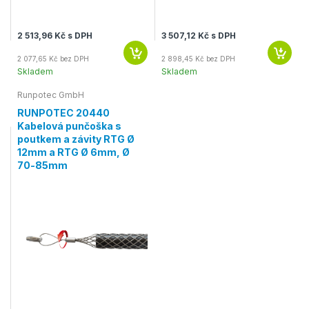
2 513,96 Kč s DPH
3 507,12 Kč s DPH
2 077,65 Kč bez DPH
2 898,45 Kč bez DPH
Skladem
Skladem
Runpotec GmbH
RUNPOTEC 20440
Kabelová punčoška s
poutkem a závity RTG Ø
12mm a RTG Ø 6mm, Ø
70-85mm