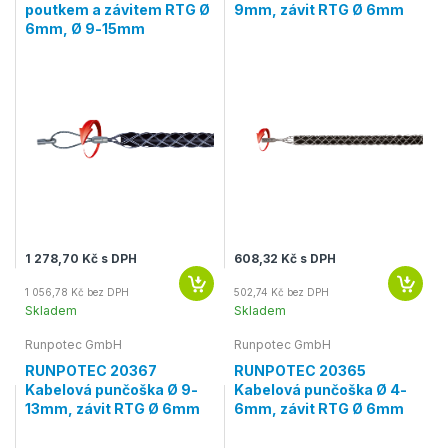
poutkem a závitem RTG Ø
9mm, závit RTG Ø 6mm
6mm, Ø 9-15mm
1 278,70 Kč s DPH
608,32 Kč s DPH
1 056,78 Kč bez DPH
502,74 Kč bez DPH
Skladem
Skladem
Runpotec GmbH
Runpotec GmbH
RUNPOTEC 20367
RUNPOTEC 20365
Kabelová punčoška Ø 9-
Kabelová punčoška Ø 4-
13mm, závit RTG Ø 6mm
6mm, závit RTG Ø 6mm