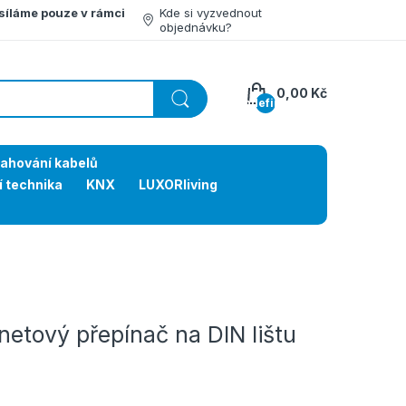
síláme pouze v rámci
Kde si vyzvednout
objednávku?
0,00 Kč
undefined
tahování kabelů
í technika
KNX
LUXORliving
etový přepínač na DIN lištu