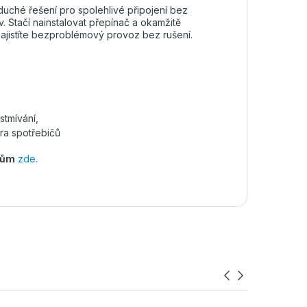
uché řešení pro spolehlivé připojení bez
v. Stačí nainstalovat přepínač a okamžitě
a zajistíte bezproblémový provoz bez rušení.
stmívání,
tra spotřebičů
tům
zde.