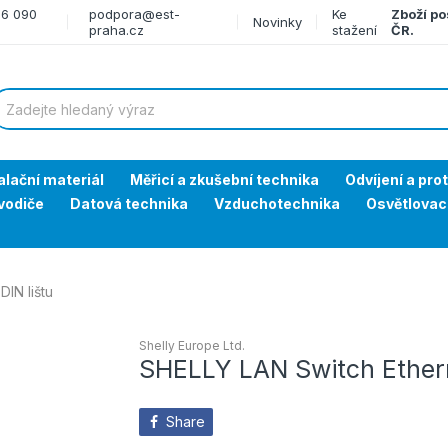
66 090
podpora@est-
Ke
Zboží po
Novinky
praha.cz
stažení
ČR.
alační materiál
Měřicí a zkušební technika
Odvíjení a pro
vodiče
Datová technika
Vzduchotechnika
Osvětlovac
IN lištu
Shelly Europe Ltd.
SHELLY LAN Switch Ethern
Share