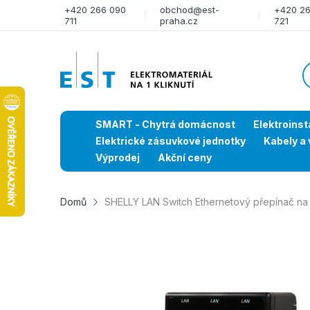
+420 266 090
obchod@est-
+420 2
711
praha.cz
721
SMART - Chytrá domácnost
Elektroinst
Elektrické zásuvkové jednotky
Kabely a 
Výprodej
Akční ceny
Domů
SHELLY LAN Switch Ethernetový přepínač na D