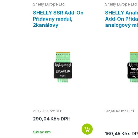
Shelly Europe Ltd.
Shelly Europe Ltd.
ensor
SHELLY SSR Add-On
SHELLY Anal
enzoru
Přídavný modul,
Add-On Příd
Shelly
2kanálový
analogový mě
239,70 Kč bez DPH
132,60 Kč bez DPH
290,04 Kč s DPH
Skladem
160,45 Kč s D