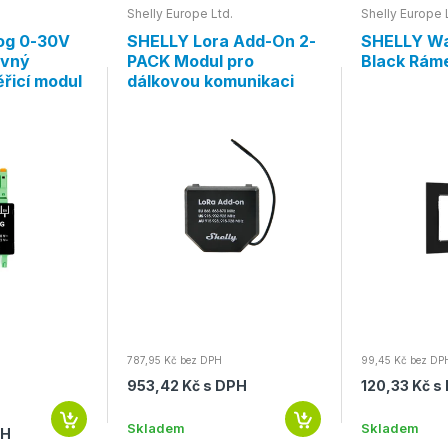
Shelly Europe Ltd.
Shelly Europe 
og 0-30V
SHELLY Lora Add-On 2-
SHELLY Wal
avný
PACK Modul pro
Black Rám
řicí modul
dálkovou komunikaci
787,95 Kč bez DPH
99,45 Kč bez DP
953,42 Kč s DPH
120,33 Kč s
Skladem
Skladem
PH