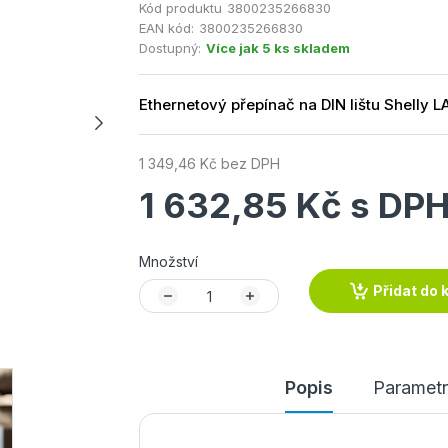
Kód produktu
3800235266830
EAN kód:
3800235266830
Dostupný:
Více jak 5 ks skladem
Ethernetový přepínač na DIN lištu Shelly 
1 349,46 Kč bez DPH
1 632,85 Kč s DP
Množství
Přidat do 
Popis
Parametr