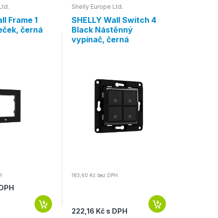
Ltd.
Shelly Europe Ltd.
Shelly Euro
l Frame 1
SHELLY Wall Switch 4
SHELLY 
eček, černá
Black Nástěnný
Transfo
vypínač, černá
modulu 
spotřeb
H
183,60 Kč bez DPH
277,95 Kč be
 DPH
336,32 K
Skladem
222,16 Kč s DPH