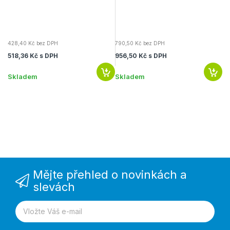
428,40 Kč bez DPH
790,50 Kč bez DPH
51
518,36 Kč s DPH
956,50 Kč s DPH
62
Skladem
Skladem
S
Mějte přehled o novinkách a
slevách