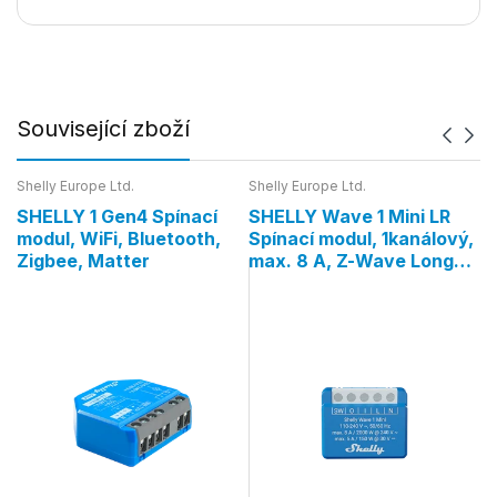
Související zboží
Shelly Europe Ltd.
Shelly Europe Ltd.
Sh
SHELLY 1 Gen4 Spínací
SHELLY Wave 1 Mini LR
S
ý,
modul, WiFi, Bluetooth,
Spínací modul, 1kanálový,
R
h,
Zigbee, Matter
max. 8 A, Z-Wave Long
s
Range