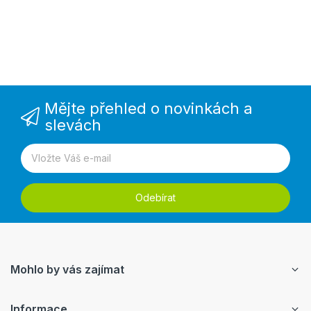
Mějte přehled o novinkách a
slevách
Odebírat
Mohlo by vás zajímat
Informace