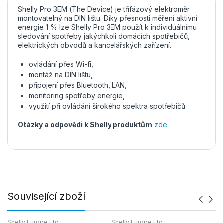
Shelly Pro 3EM (The Device) je třífázový elektroměr
montovatelný na DIN lištu. Díky přesnosti měření aktivní
energie 1 % lze Shelly Pro 3EM použít k individuálnímu
sledování spotřeby jakýchkoli domácích spotřebičů,
elektrických obvodů a kancelářských zařízení.
ovládání přes Wi-fi,
montáž na DIN lištu,
připojení přes Bluetooth, LAN,
monitoring spotřeby energie,
využití při ovládání širokého spektra spotřebičů
Otázky a odpovědi k Shelly produktům
zde.
Související zboží
Shelly Europe Ltd.
Shelly Europe Ltd.
Sh