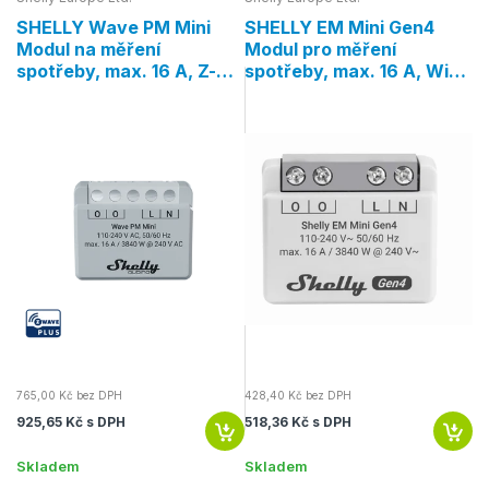
SHELLY Wave PM Mini
SHELLY EM Mini Gen4
S
Modul na měření
Modul pro měření
M
.
spotřeby, max. 16 A, Z-
spotřeby, max. 16 A, WiFi,
s
Wave
Bluetooth, Zigbee, Matter
765,00 Kč bez DPH
428,40 Kč bez DPH
2 
925,65 Kč s DPH
518,36 Kč s DPH
2 
Skladem
Skladem
S