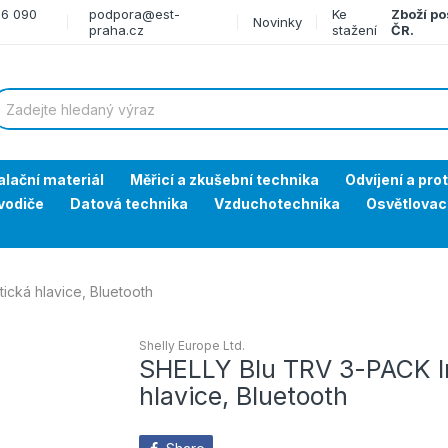
66 090
podpora@est-
Ke
Zboží po
Novinky
praha.cz
stažení
ČR.
alační materiál
Měřicí a zkušební technika
Odvíjení a pro
vodiče
Datová technika
Vzduchotechnika
Osvětlovac
ická hlavice, Bluetooth
Shelly Europe Ltd.
SHELLY Blu TRV 3-PACK In
hlavice, Bluetooth