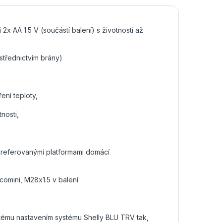
2x AA 1.5 V (součástí balení) s životností až
střednictvím brány)
ení teploty,
nosti,
 preferovanými platformami domácí
acomini, M28x1.5 v
balení
stému nastavením systému Shelly BLU TRV tak,