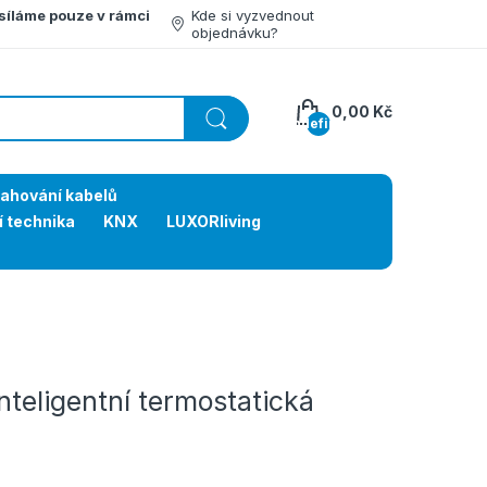
síláme pouze v rámci
Kde si vyzvednout
objednávku?
0,00 Kč
undefined
tahování kabelů
í technika
KNX
LUXORliving
teligentní termostatická