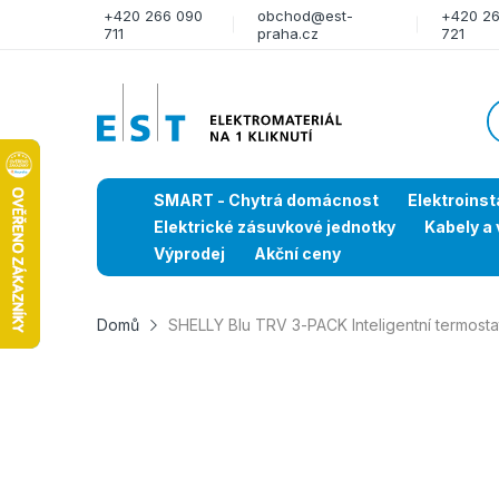
+420 266 090
obchod@est-
+420 2
711
praha.cz
721
SMART - Chytrá domácnost
Elektroinst
Elektrické zásuvkové jednotky
Kabely a 
Výprodej
Akční ceny
Domů
SHELLY Blu TRV 3-PACK Inteligentní termostat