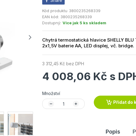
Share
Kód produktu
3800235268339
EAN kód:
3800235268339
Dostupný:
Více jak 5 ks skladem
Chytrá termostatická hlavice SHELLY BLU
2x1,5V baterie AA, LED displej, vč. bridge.
3 312,45 Kč bez DPH
4 008,06 Kč s DP
Množství
Přidat do 
Popis
P