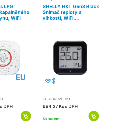
s LPG
SHELLY H&T Gen3 Black
SHELLY 
zkapalněného
Snímač teploty a
Door/Wi
ynu, WiFi
vlhkosti, WiFi,
dveří a 
Bluetooth, černá
hnědá
DPH
813,45 Kč bez DPH
357,00 Kč b
 s DPH
984,27 Kč s DPH
Skladem
431,97 K