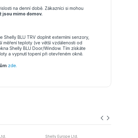
islosti na denní době. Zákazníci si mohou
yž jsou mimo domov.
e Shelly BLU TRV doplnit externími senzory,
í měření teploty (ve větší vzdálenosti od
 okna Shelly BLU Door/Window. Tím získáte
loty a vypnutí topení při otevřeném okně.
tům
zde.
Ltd.
Shelly Europe Ltd.
Shelly Euro