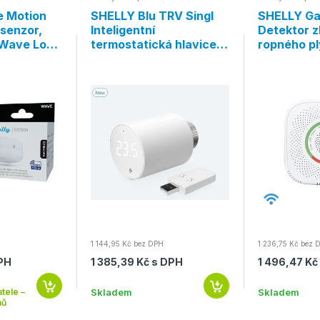
 Motion
SHELLY Blu TRV Singl
SHELLY Ga
senzor,
Inteligentní
Detektor 
-Wave Long
termostatická hlavice,
ropného pl
Bluetooth
1 144,95 Kč bez DPH
1 236,75 Kč bez 
DPH
1 385,39 Kč s DPH
1 496,47 Kč
tele –
Skladem
Skladem
nů