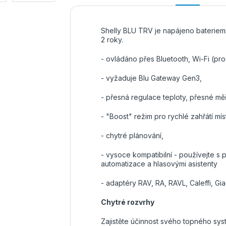
Shelly BLU TRV je napájeno bateriemi 
2 roky.
- ovládáno přes Bluetooth, Wi-Fi (pro
- vyžaduje Blu Gateway Gen3,
- přesná regulace teploty, přesné měř
- "Boost" režim pro rychlé zahřátí míst
- chytré plánování,
- vysoce kompatibilní - používejte s
automatizace a hlasovými asistenty
- adaptéry RAV, RA, RAVL, Caleffi, Gi
Chytré rozvrhy
Zajistěte účinnost svého topného sy