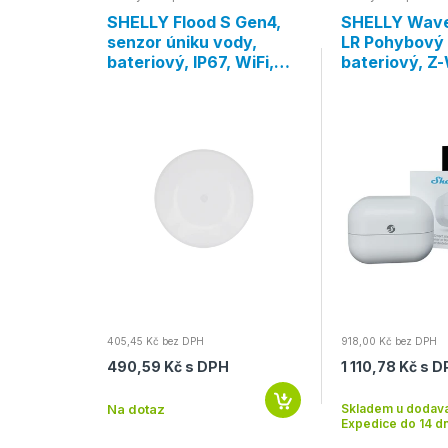
ion
SHELLY Flood S Gen4,
SHELLY Wave
senzor úniku vody,
LR Pohybový 
tooth,
bateriový, IP67, WiFi,
bateriový, Z
Bluetooth, Zigbee,
Range, bílá
Matter, bílá
405,45 Kč bez DPH
918,00 Kč bez DPH
490,59 Kč s DPH
1 110,78 Kč s 
Na dotaz
Skladem u dodava
Expedice do 14 d