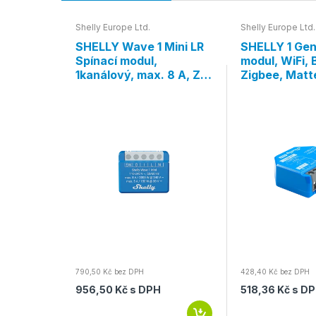
Shelly Europe Ltd.
Shelly Europe Ltd.
ínací
SHELLY Wave 1 Mini LR
SHELLY 1 Gen
tu, WiFi,
Spínací modul,
modul, WiFi, 
1kanálový, max. 8 A, Z-
Zigbee, Matt
Wave Long Range
790,50 Kč bez DPH
428,40 Kč bez DPH
956,50 Kč s DPH
518,36 Kč s D