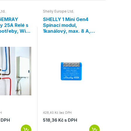
Ltd.
Shelly Europe Ltd.
Shelly Euro
GEMRAY
SHELLY 1 Mini Gen4
SHELLY P
y 25A Relé s
Spínací modul,
modul na
otřeby, WiFi,
1kanálový, max. 8 A,
Bluetoo
WiFi, Bluetooth, Zigbee,
Matter
PH
428,40 Kč bez DPH
1 263,27 Kč 
s DPH
518,36 Kč s DPH