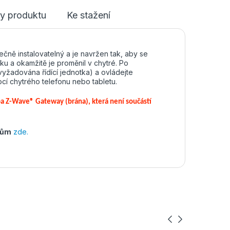
y produktu
Ke stažení
čně instalovatelný a je navržen tak, aby se
ku a okamžitě je proměnil v chytré. Po
e vyžadována řídící jednotka) a ovládejte
cí chytrého telefonu nebo tabletu.
eba Z-Wave® Gateway (brána), která není součástí
tům
zde.