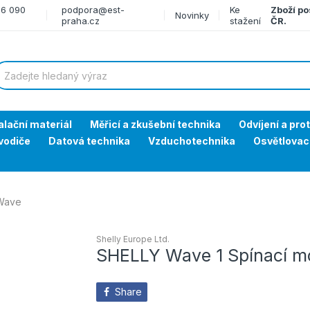
66 090
podpora@est-
Ke
Zboží po
Novinky
praha.cz
stažení
ČR.
alační materiál
Měřicí a zkušební technika
Odvíjení a pro
vodiče
Datová technika
Vzduchotechnika
Osvětlovac
-Wave
Shelly Europe Ltd.
SHELLY Wave 1 Spínací mo
Share