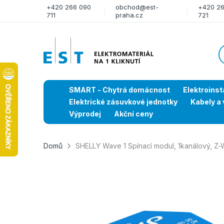
+420 266 090
obchod@est-
+420 2
711
praha.cz
721
SMART - Chytrá domácnost
Elektroinst
Elektrické zásuvkové jednotky
Kabely a 
Výprodej
Akční ceny
Domů
SHELLY Wave 1 Spínací modul, 1kanálový, Z