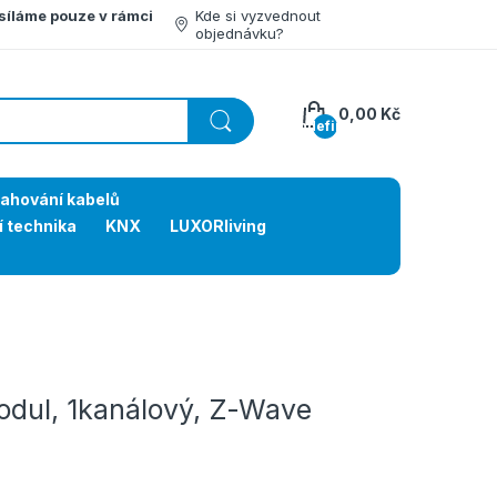
síláme pouze v rámci
Kde si vyzvednout
objednávku?
0,00 Kč
undefined
tahování kabelů
í technika
KNX
LUXORliving
dul, 1kanálový, Z-Wave