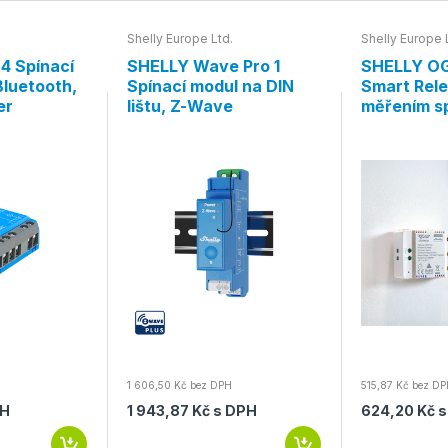
Shelly Europe Ltd.
Shelly Europe 
4 Spínací
SHELLY Wave Pro 1
SHELLY O
Bluetooth,
Spínací modul na DIN
Smart Rele
er
lištu, Z-Wave
měřením sp
Bluetooth
1 606,50 Kč bez DPH
515,87 Kč bez D
PH
1 943,87 Kč s DPH
624,20 Kč 