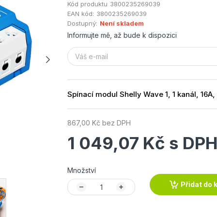
Kód produktu
3800235269039
EAN kód:
3800235269039
Dostupný:
Není skladem
Informujte mě, až bude k dispozici
Spínací modul Shelly Wave 1, 1 kanál, 16A
867,00 Kč bez DPH
1 049,07 Kč s DP
Množství
Přidat do 