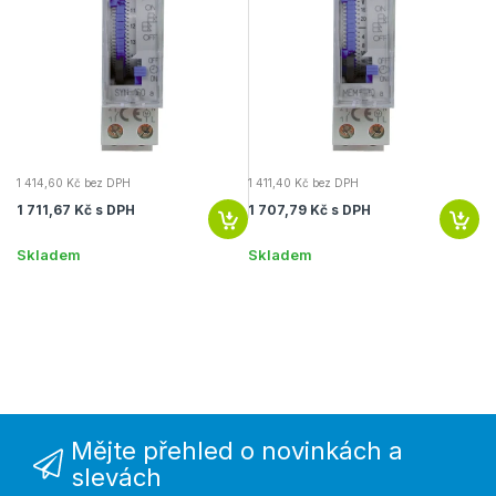
1 414,60 Kč bez DPH
1 411,40 Kč bez DPH
2 
1 711,67 Kč s DPH
1 707,79 Kč s DPH
2 
Skladem
Skladem
Na
Mějte přehled o novinkách a
slevách