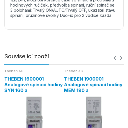
hodinových ručiček, předvolba spínání, ruční spínač se
3 polohami: Trvalý ON/AUTO/Trvalý OFF, ukazatel stavu
spínání, pružinové svorky DuoFix pro 2 vodiče každá
Související zboží
Theben AG
Theben AG
Th
THEBEN 1600001
THEBEN 1900001
T
ny
Analogové spínací hodiny
Analogové spínací hodiny
A
SYN 160 a
MEM 190 a
S