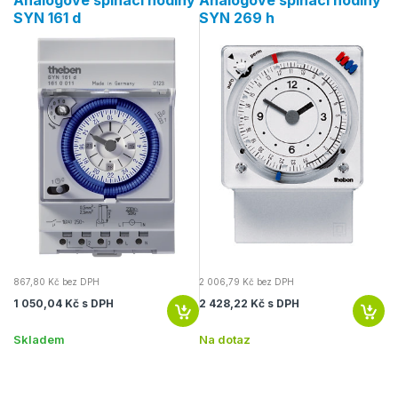
SYN 161 d
SYN 269 h
S
867,80 Kč bez DPH
2 006,79 Kč bez DPH
5 
1 050,04 Kč s DPH
2 428,22 Kč s DPH
6 
Skladem
Na dotaz
Na