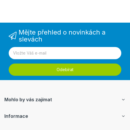
Mějte přehled o novinkách a
slevách
Odebírat
Mohlo by vás zajímat
Informace