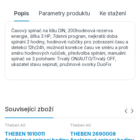
Popis
Parametry produktu
Ke stažení
Časový spínač na lištu DIN, 200hodinová rezerva
energie, šířka 3 HP, 7denní program, nejkratší doba
spínání 2 hodiny, hodinové ručičky pro zobrazení času a
detekci 12h/24h, možnost korekce času ve směru a proti
směru hodinových ručiček, předvolba spínání, manuální
spínač se 3 polohami: Trvalý ON/AUTO/Trvalý OFF,
ukazatel stavu sepnutí, pružinové svorky DuoFix
Související zboží
Theben AG
Theben AG
Th
THEBEN 1610011
THEBEN 2690008
T
ny
Analogové spínací hodiny
Analogové spínací hodiny
A