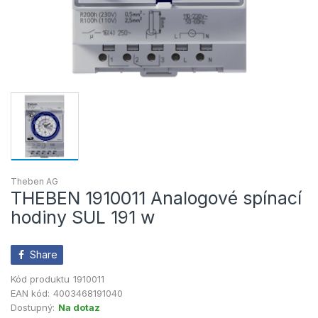
Theben AG
THEBEN 1910011 Analogové spínací
hodiny SUL 191 w
Share
Kód produktu
1910011
EAN kód:
4003468191040
Dostupný:
Na dotaz