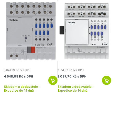
3 841,39 Kč bez DPH
2 551,82 Kč bez DPH
4 
4 648,08 Kč s DPH
3 087,70 Kč s DPH
5 
Skladem u dodavatele –
Skladem u dodavatele –
Sk
Expedice do 14 dnů
Expedice do 14 dnů
Ex