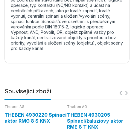
operace, typ kontaktu (NC/NO kontakt) a účast na
centrálních příkazech, jako je trvalé zapnutí, trvalé
vypnutí, centrální spínání a uložení/vyvolání scény,
spínací funkce: Schodišťové osvětlení s předběžným
varováním podle DIN 18015-2, logické operace:
Vypnout, AND, Povolit, OR, objekt zpětné vazby pro
každý kanál, centralizované objekty s prioritou a bez
priority, vyvolání a uložení scény (objektu), objekt scény
pro každý kanál
Související zboží
Theben AG
Theben AG
Th
cí
THEBEN 4930220 Spínací
THEBEN 4930205
T
aktor RMG 8 S KNX
Spínací/žaluziový aktor
S
RME 8 T KNX
R