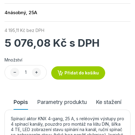
4násobný, 25A
4 195,11 Kč bez DPH
5 076,08 Kč s DPH
Množství
Přidat do košíku
Popis
Parametry produktu
Ke stažení
Spínací aktor KNX 4-gang, 25 A, s reléovými výstupy pro
4 spínací kanály, pouzdro pro montáž na lištu DIN, šířka
4 TE, LED zobrazení stavu spínání na kanál, ruční spínač
se zobrazením stavu (také bez napětí sběrnice), logické