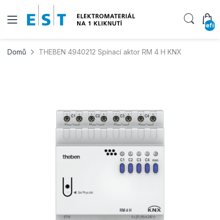
undefin
Domů
THEBEN 4940212 Spínací aktor RM 4 H KNX