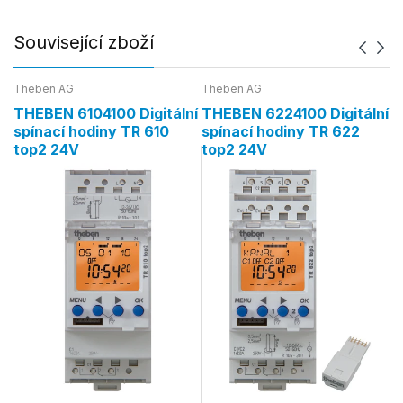
Související zboží
Theben AG
Theben AG
Th
THEBEN 6104100 Digitální
THEBEN 6224100 Digitální
T
spínací hodiny TR 610
spínací hodiny TR 622
A
top2 24V
top2 24V
s
1