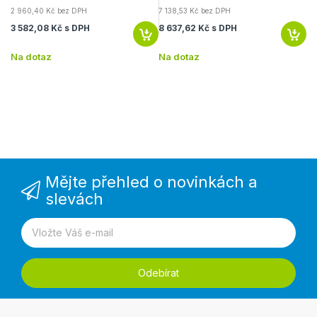
2 960,40 Kč bez DPH
7 138,53 Kč bez DPH
8 
3 582,08 Kč s DPH
8 637,62 Kč s DPH
9 
Na dotaz
Na dotaz
Na
Mějte přehled o novinkách a
slevách
Odebírat