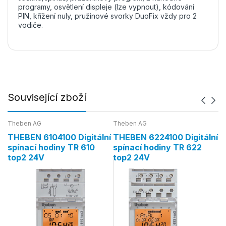
programy, osvětlení displeje (lze vypnout), kódování
PIN, křížení nuly, pružinové svorky DuoFix vždy pro 2
vodiče.
Související zboží
Theben AG
Theben AG
Th
THEBEN 6104100 Digitální
THEBEN 6224100 Digitální
T
spínací hodiny TR 610
spínací hodiny TR 622
A
top2 24V
top2 24V
s
1