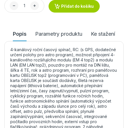
Přidat do košíku
Popis
Parametry produktu
Ke stažení
4-kanálový roční časový spínač, RC: (s GPS, dodatečné
určení polohy pro astro program), možnost připojení 4-
kanálového rozšiřujícího modulu (EM 4 top2) a modulu
LAN (EM LAN top2), pouzdro pro montáž na DIN lištu,
šířka 4 TE, rok a astro program, rozhraní pro paměťovou
kartu OBELISK top2 (programování v PC), paměťová
karta OBELISK je součástí dodávky, 6letá rezerva
napájení (lithiová baterie), automatické přepínání
letní/zimní čas, časy zapnutí/vypnutí, pulzní program,
cyklický program, rozsáhlé funkce ročních hodin,
funkce astronomického spínání (automatický výpočet
časů východu a západu slunce pro celý rok), astro
offset, astro pulz, předvolba spínání, plynulé
zapínání/vypínání, sekvenční časovač, integrované
počítadlo provozních hodin, externí vstup pro
tlačítko/spínač, prázdninový program, 2 náhodné