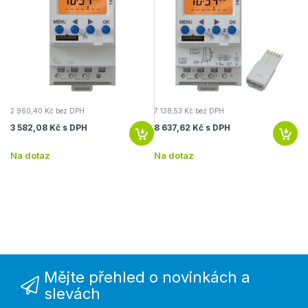
2 960,40 Kč bez DPH
7 138,53 Kč bez DPH
8 
3 582,08 Kč s DPH
8 637,62 Kč s DPH
9 
Na dotaz
Na dotaz
Na
Mějte přehled o novinkách a
slevách