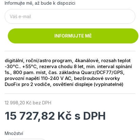
Informujte mě, až bude k dispozici
INFORMUJTE MĚ
digitální, roční/astro program, 4kanálové, rozsah teplot
-30°C.. +55°C, rezerva chodu 8 let, min. interval spínání
1s., 800 pam. míst, čas. základna Quarz/DCF77/GPS,
provozní napětí 110-240 V AC, bezšroubové svorky
DuoFix pro 2 vodiče, osvětlení displeje (vypínatelné)
12 998,20 Kč bez DPH
15 727,82 Kč s DPH
Množství