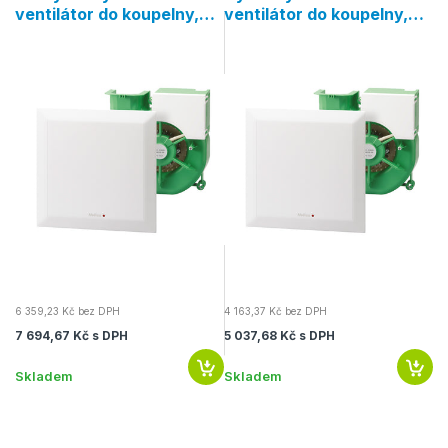
ventilátor do koupelny,
ventilátor do koupelny,
v
jednorychlostní, s
jednorychlostní, bez
j
kódovaným doběhem a
doběhu
d
interval. provozem
6 359,23 Kč bez DPH
4 163,37 Kč bez DPH
5 
7 694,67 Kč s DPH
5 037,68 Kč s DPH
6 
Skladem
Skladem
S