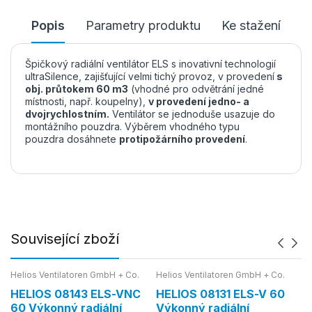
Popis
Parametry produktu
Ke stažení
Špičkový radiální ventilátor ELS s inovativní technologií
ultraSilence, zajišťující velmi tichý provoz, v provedení
s
obj. průtokem 60 m3
(vhodné pro odvětrání jedné
místnosti, např. koupelny),
v provedení jedno- a
dvojrychlostním.
Ventilátor se jednoduše usazuje do
montážního pouzdra. Výběrem vhodného typu
pouzdra dosáhnete
protipožárního provedení
.
Související zboží
Helios Ventilatoren GmbH + Co.
Helios Ventilatoren GmbH + Co.
He
HELIOS 08143 ELS-VNC
HELIOS 08131 ELS-V 60
HE
60 Výkonný radiální
Výkonný radiální
V