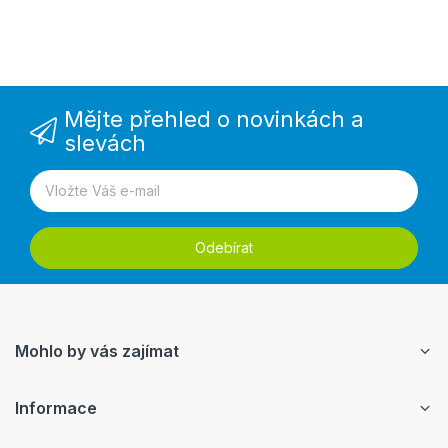
Mějte přehled o novinkách a
slevách
Odebírat
Mohlo by vás zajímat
Informace