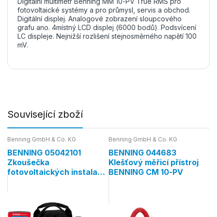
Digitální multimetr Benning MM 10-PV True RMS pro
fotovoltaické systémy a pro průmysl, servis a obchod.
Digitální displej. Analogové zobrazení sloupcového
grafu ano. 4místný LCD displej (6000 bodů). Podsvícení
LC displeje. Nejnižší rozlišení stejnosměrného napětí 100
mV.
Související zboží
Benning GmbH & Co. KG
Benning GmbH & Co. KG
BENNING 05042101
BENNING 044683
Zkoušečka
Klešťový měřicí přístroj
fotovoltaických instalací
BENNING CM 10-PV
PV 1-1+