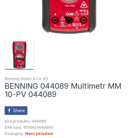
Benning GmbH & Co. KG
BENNING 044089 Multimetr MM
10-PV 044089
Share
Kód produktu
044089
EAN kód:
4014651440890
Dostupný:
Není skladem