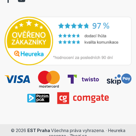
© 2026
EST Praha
Všechna práva vyhrazena. ·
Heureka
recenze
·
Zbozí.cz