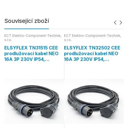
Související zboží
,
ECT Elektro-Component-Technik,
ECT Elektro-Component-Technik,
EC
s.r.o.
s.r.o.
s.r
E
ELSYFLEX TN31515 CEE
ELSYFLEX TN32502 CEE
E
prodlužovací kabel NEO
prodlužovací kabel NEO
p
16A 3P 230V IP54,
16A 3P 230V IP54,
2
5
TITANEX H07RN-F 3G1,5
TITANEX H07RN-F 3G2,5
H
mm², 15 m
mm², 2 m