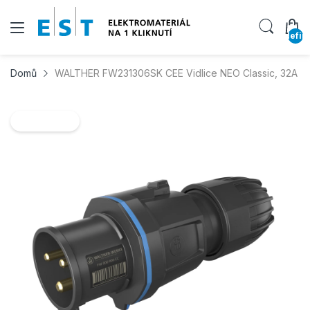
undefin
Domů
WALTHER FW231306SK CEE Vidlice NEO Classic, 32A 3P 
NOVINKA