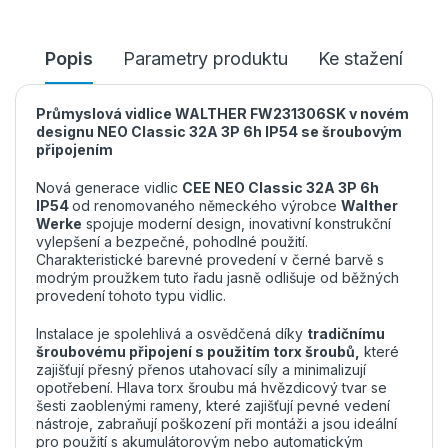
Popis
Parametry produktu
Ke stažení
Průmyslová vidlice WALTHER FW231306SK v novém
designu NEO Classic 32A 3P 6h IP54 se šroubovým
připojením
Nová generace vidlic
CEE NEO Classic 32A 3P 6h
IP54
od renomovaného německého výrobce
Walther
Werke
spojuje moderní design, inovativní konstrukční
vylepšení a bezpečné, pohodlné použití.
Charakteristické barevné provedení v černé barvě s
modrým proužkem tuto řadu jasně odlišuje od běžných
provedení tohoto typu vidlic.
Instalace je spolehlivá a osvědčená díky
tradičnímu
šroubovému připojení s použitím torx šroubů,
které
zajišťují přesný přenos utahovací síly a minimalizují
opotřebení. Hlava torx šroubu má hvězdicový tvar se
šesti zaoblenými rameny, které zajišťují pevné vedení
nástroje, zabraňují poškození při montáži a jsou ideální
pro použití s akumulátorovým nebo automatickým