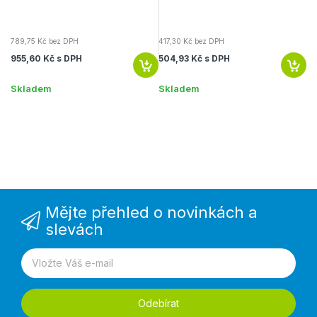
789,75 Kč bez DPH
417,30 Kč bez DPH
63
955,60 Kč s DPH
504,93 Kč s DPH
76
Skladem
Skladem
S
Mějte přehled o novinkách a
slevách
Odebírat