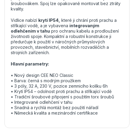
šroubovákem. Spoj lze opakovaně montovat bez ztráty
kvality.
Vidlice nabízí
krytí IP54,
které ji chrání proti prachu a
stříkající vodě, a je vybavena
integrovaným
odlehčením v tahu
pro ochranu kabelu a prodloužení
životnosti spoje. Kompaktní a robustní konstrukce ji
předurčuje k použití v náročných průmyslových
provozech, stavebnictví, mobilních rozvaděčích a
strojních zařízeních.
Hlavní parametry:
• Nový design CEE NEO Classic
• Barva: černá s modrým proužkem
• 3 póly, 32 A, 230 V, pozice zemnicího kolíku 6h
• Krytí IP54 – odolnost proti prachu a stříkající vodě
• Tradiční šroubové připojení s použitím torx šroubů
• Integrované odlehčení v tahu
• Snadná a rychlá montáž bez použití nářadí
• Německá kvalita a mezinárodní certifikace