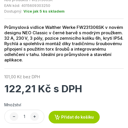
EAN kód:
4015609303250
Dostupný:
Více jak 5 ks skladem
Průmyslová vidlice Walther Werke FW231306SK v novém
designu NEO Classic v černé barvě s modrým proužkem.
32 A, 230 V, 3 póly, pozice zemnicího kolíku 6h, krytí IP54.
Rychlá a spolehlivá montáž díky tradičnímu šroubovému
připojení s použitím torx šroubů a integrovanému
odlehčení v tahu. Ideální pro průmyslové a stavební
aplikace.
101,00 Kč bez DPH
122,21 Kč s DPH
Množství
Přidat do košíku