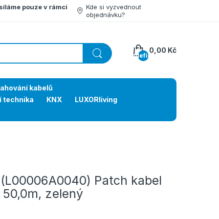
síláme pouze v rámci
Kde si vyzvednout
objednávku?
0,00 Kč
undefined
tahování kabelů
í technika
KNX
LUXORliving
(L00006A0040) Patch kabel
 50,0m, zelený