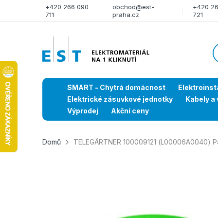
+420 266 090
obchod@est-
+420 2
711
praha.cz
721
SMART - Chytrá domácnost
Elektroinst
Elektrické zásuvkové jednotky
Kabely a 
Výprodej
Akční ceny
Domů
TELEGÄRTNER 100009121 (L00006A0040) Pat