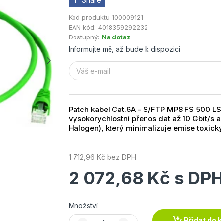
Share
Kód produktu
100009121
EAN kód:
4018359292232
Dostupný:
Na dotaz
Informujte mě, až bude k dispozici
Patch kabel Cat.6A - S/FTP MP8 FS 500 LS
vysokorychlostní přenos dat až 10 Gbit/s 
Halogen), který minimalizuje emise toxický
1 712,96 Kč bez DPH
2 072,68 Kč s DP
Množství
Přidat do 