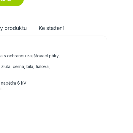
y produktu
Ke stažení
a s ochranou zajišťovací páky,
lutá, černá, bílá, fialová,
 napětím 6 kV
í