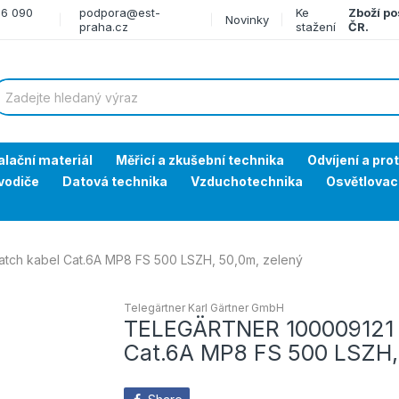
66 090
podpora@est-
Ke
Zboží po
Novinky
praha.cz
stažení
ČR.
alační materiál
Měřicí a zkušební technika
Odvíjení a pro
vodiče
Datová technika
Vzduchotechnika
Osvětlovac
ch kabel Cat.6A MP8 FS 500 LSZH, 50,0m, zelený
Telegärtner Karl Gärtner GmbH
TELEGÄRTNER 100009121 
Cat.6A MP8 FS 500 LSZH,