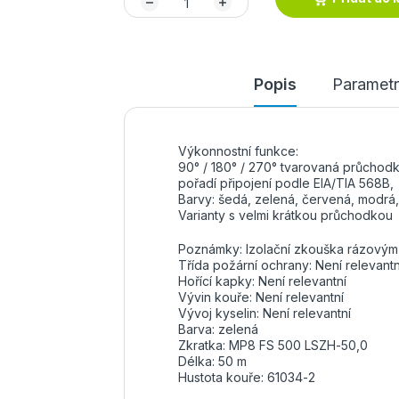
Popis
Parametr
Výkonnostní funkce:
90° / 180° / 270° tvarovaná průchodk
pořadí připojení podle EIA/TIA 568B,
Barvy: šedá, zelená, červená, modrá, ž
Varianty s velmi krátkou průchodkou
Poznámky: Izolační zkouška rázovým
Třída požární ochrany: Není relevantn
Hořící kapky: Není relevantní
Vývin kouře: Není relevantní
Vývoj kyselin: Není relevantní
Barva: zelená
Zkratka: MP8 FS 500 LSZH-50,0
Délka: 50 m
Hustota kouře: 61034-2