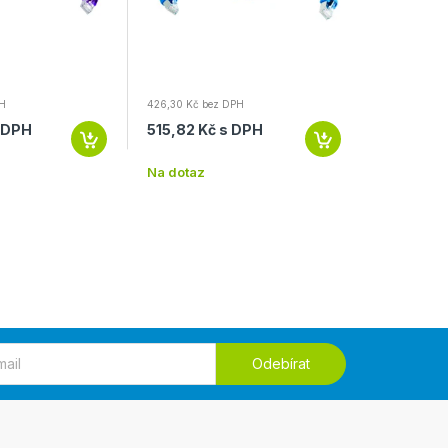
PH
426,30 Kč bez DPH
265,74 Kč b
s DPH
515,82 Kč s DPH
321,55 K
Na dotaz
Na dotaz
Odebírat