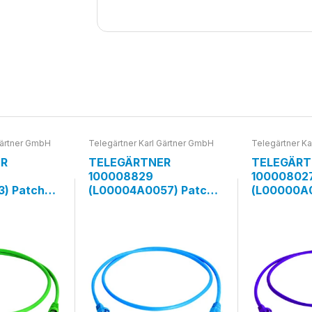
Gärtner GmbH
Telegärtner Karl Gärtner GmbH
Telegärtner Ka
ER
TELEGÄRTNER
TELEGÄRT
100008829
10000802
3) Patch
(L00004A0057) Patch
(L00000A0
 MP8 FS
kabel Cat.6A MP8 FS
kabel Cat
0m, zelený
500 LSZH, 7,5m, modrý
500 LSZH, 