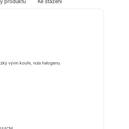
y produktu
Ke stažení
ký vývin kouře, nula halogenu.
UL444CM