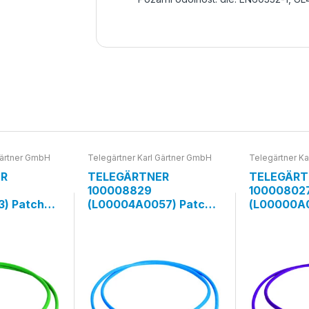
Gärtner GmbH
Telegärtner Karl Gärtner GmbH
Telegärtner Ka
ER
TELEGÄRTNER
TELEGÄRT
100008829
10000802
3) Patch
(L00004A0057) Patch
(L00000A0
 MP8 FS
kabel Cat.6A MP8 FS
kabel Cat
0m, zelený
500 LSZH, 7,5m, modrý
500 LSZH, 