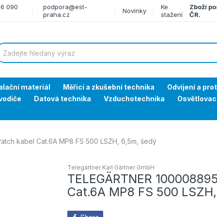
66 090
podpora@est-
Ke
Zboží po
Novinky
praha.cz
stažení
ČR.
alační materiál
Měřicí a zkušební technika
Odvíjení a pro
vodiče
Datová technika
Vzduchotechnika
Osvětlovac
ch kabel Cat.6A MP8 FS 500 LSZH, 6,5m, šedý
Telegärtner Karl Gärtner GmbH
TELEGÄRTNER 100008895 
Cat.6A MP8 FS 500 LSZH,