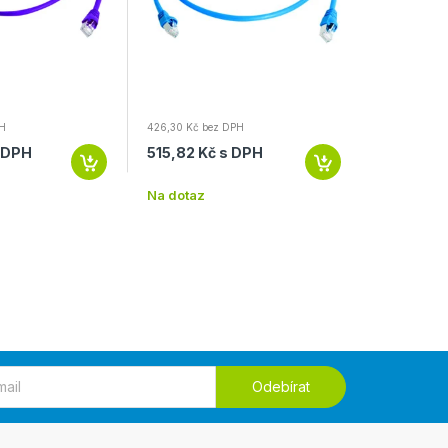
PH
426,30 Kč bez DPH
265,74 Kč b
s DPH
515,82 Kč s DPH
321,55 K
Na dotaz
Na dotaz
Odebírat