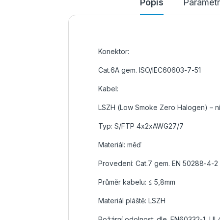
Popis
Parametr
Konektor:
Cat.6A gem. ISO/IEC60603-7-51
Kabel:
LSZH (Low Smoke Zero Halogen) – níz
Typ: S/FTP 4x2xAWG27/7
Materiál: měď
Provedení: Cat.7 gem. EN 50288-4-2
Průměr kabelu: ≤ 5,8mm
Materiál pláště: LSZH
Požární odolnost: dle. EN60332-1, 