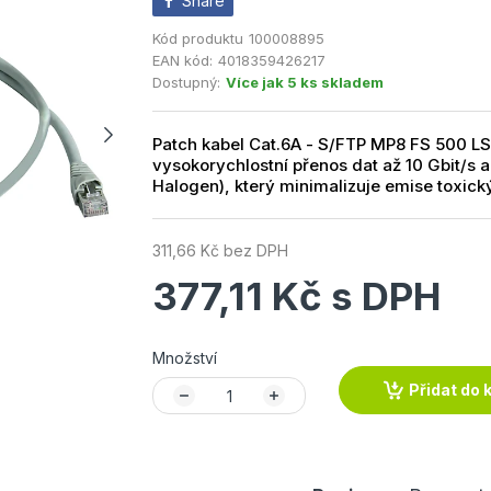
Share
Kód produktu
100008895
EAN kód:
4018359426217
Dostupný:
Více jak 5 ks skladem
Patch kabel Cat.6A - S/FTP MP8 FS 500 LS
vysokorychlostní přenos dat až 10 Gbit/s 
Halogen), který minimalizuje emise toxický
311,66 Kč bez DPH
377,11 Kč s DPH
Množství
Přidat do 