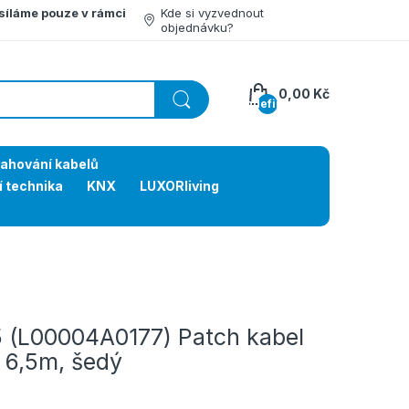
síláme pouze v rámci
Kde si vyzvednout
objednávku?
0,00 Kč
undefined
tahování kabelů
í technika
KNX
LUXORliving
(L00004A0177) Patch kabel
 6,5m, šedý