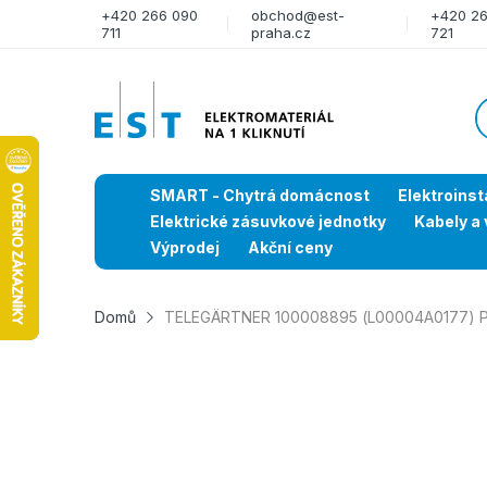
+420 266 090
obchod@est-
+420 2
711
praha.cz
721
SMART - Chytrá domácnost
Elektroinst
Elektrické zásuvkové jednotky
Kabely a 
Výprodej
Akční ceny
Domů
TELEGÄRTNER 100008895 (L00004A0177) Pat