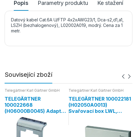
Popis
Parametry produktu
Ke stažení
Datový kabel Cat.6A U/FTP 4x2xAWG23/1, Dca-s2,d1,a1,
LSZH (bezhalogenový), L02002A019, modrý. Cena za 1
metr.
Související zboží
Telegärtner Karl Gärtner GmbH
Telegärtner Karl Gärtner GmbH
Te
30
TELEGÄRTNER
TELEGÄRTNER 100022181
T
100022668
(H02050A0013)
1
(H06000B0045) Adaptér
Svařovací box LWL,
(
na DIN lištu
kompaktní, pro optické
D
rozvody, 265x150x55 mm
A
T