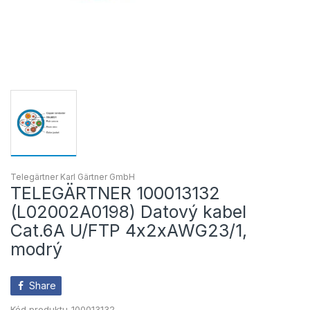
Telegärtner Karl Gärtner GmbH
TELEGÄRTNER 100013132
(L02002A0198) Datový kabel
Cat.6A U/FTP 4x2xAWG23/1,
modrý
Share
Kód produktu
100013132