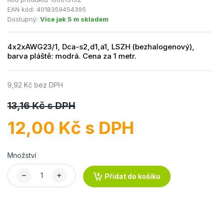
EAN kód:
4018359454395
Dostupný:
Více jak 5 m skladem
4x2xAWG23/1, Dca-s2,d1,a1, LSZH (bezhalogenový),
barva pláště: modrá. Cena za 1 metr.
9,92 Kč bez DPH
13,16 Kč s DPH
12,00 Kč s DPH
Množství
Přidat do košíku