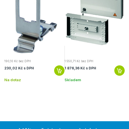
190,10 Kč bez DPH
1 550,71 Kč bez DPH
40
230,02 Kč s DPH
1 876,36 Kč s DPH
49
Na dotaz
Skladem
S