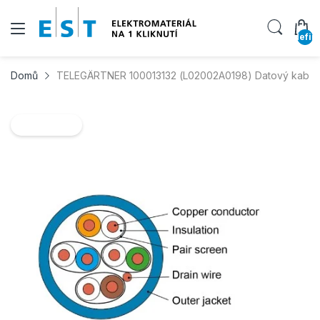
undefin
Domů
TELEGÄRTNER 100013132 (L02002A0198) Datový kabel
SLEVA