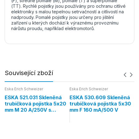
(F), středně pomalé (M), pomalé (T) a superpomalé
(TT). Rychlé pojistky jsou používány pro ochranu citlivé
elektroniky s malou tepelnou setrvačností a citlivostí na
nadproudy. Pomalé pojistky jsou určeny pro jištění
zařízení u kterých dochází k výraznému provoznímu
nárůstu proudu, například elektromotorů.
Související zboží
Eska Erich Schweizer
Eska Erich Schweizer
Es
ESKA 521.031 Skleněná
ESKA 530.609 Skleněná
E
trubičková pojistka 5x20
trubičková pojistka 5x30
t
mm M 20 A/250V s
mm F 160 mA/500 V
m
hasivem