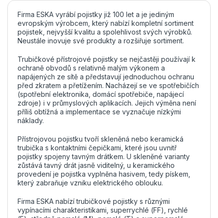
Firma ESKA vyrábí pojistky již 100 let a je jediným
evropským výrobcem, který nabízí kompletní sortiment
pojistek, nejvyšší kvalitu a spolehlivost svých výrobků.
Neustále inovuje své produkty a rozšiřuje sortiment.
Trubičkové přístrojové pojistky se nejčastěji používají k
ochraně obvodů s relativně malým výkonem a
napájených ze sítě a představují jednoduchou ochranu
před zkratem a přetížením. Nacházejí se ve spotřebičích
(spotřební elektronika, domácí spotřebiče, napájecí
zdroje) i v průmyslových aplikacích. Jejich výměna není
příliš obtížná a implementace se vyznačuje nízkými
náklady.
Přístrojovou pojistku tvoří skleněná nebo keramická
trubička s kontaktními čepičkami, které jsou uvnitř
pojistky spojeny tavným drátkem. U skleněné varianty
zůstává tavný drát jasně viditelný, u keramického
provedení je pojistka vyplněna hasivem, tedy pískem,
který zabraňuje vzniku elektrického oblouku.
Firma ESKA nabízí trubičkové pojistky s různými
vypínacími charakteristikami, superrychlé (FF), rychlé