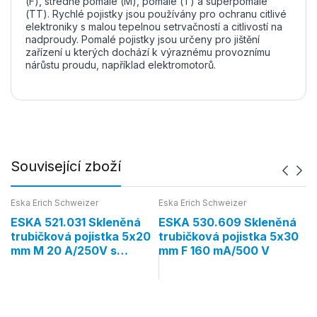
(F), středně pomalé (M), pomalé (T) a superpomalé
(TT). Rychlé pojistky jsou používány pro ochranu citlivé
elektroniky s malou tepelnou setrvačností a citlivostí na
nadproudy. Pomalé pojistky jsou určeny pro jištění
zařízení u kterých dochází k výraznému provoznímu
nárůstu proudu, například elektromotorů.
Související zboží
Eska Erich Schweizer
Eska Erich Schweizer
Es
ESKA 521.031 Skleněná
ESKA 530.609 Skleněná
E
trubičková pojistka 5x20
trubičková pojistka 5x30
t
mm M 20 A/250V s
mm F 160 mA/500 V
m
hasivem