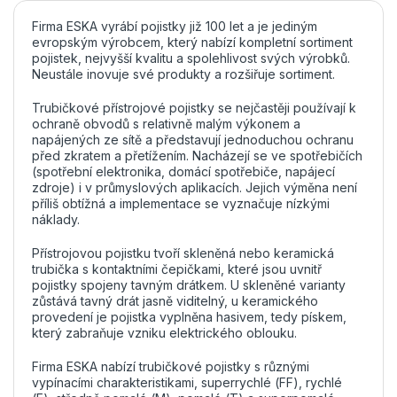
Firma ESKA vyrábí pojistky již 100 let a je jediným
evropským výrobcem, který nabízí kompletní sortiment
pojistek, nejvyšší kvalitu a spolehlivost svých výrobků.
Neustále inovuje své produkty a rozšiřuje sortiment.
Trubičkové přístrojové pojistky se nejčastěji používají k
ochraně obvodů s relativně malým výkonem a
napájených ze sítě a představují jednoduchou ochranu
před zkratem a přetížením. Nacházejí se ve spotřebičích
(spotřební elektronika, domácí spotřebiče, napájecí
zdroje) i v průmyslových aplikacích. Jejich výměna není
příliš obtížná a implementace se vyznačuje nízkými
náklady.
Přístrojovou pojistku tvoří skleněná nebo keramická
trubička s kontaktními čepičkami, které jsou uvnitř
pojistky spojeny tavným drátkem. U skleněné varianty
zůstává tavný drát jasně viditelný, u keramického
provedení je pojistka vyplněna hasivem, tedy pískem,
který zabraňuje vzniku elektrického oblouku.
Firma ESKA nabízí trubičkové pojistky s různými
vypínacími charakteristikami, superrychlé (FF), rychlé