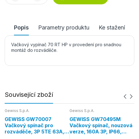
Popis
Parametry produktu
Ke stažení
Vačkový vypínač 70 RT HP v provedení pro snadnou
montáž do rozváděče.
Související zboží
Gewiss S.p.A.
Gewiss S.p.A.
Ge
GEWISS GW70007
GEWISS GW70495M
G
í
Vačkový spínač pro
Vačkový spínač, nouzová
V
rozváděče, 3P 5TE 63A,
verze, 160A 3P, IP66,
v
IP65, červená páčka
červená páčka
č