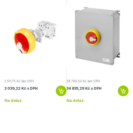
2 511,75 Kč bez DPH
28 789,50 Kč bez DPH
5 
3 039,22 Kč s DPH
34 835,29 Kč s DPH
6 
Na dotaz
Na dotaz
Na