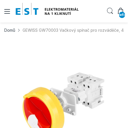
undefin
Domů
GEWISS GW70003 Vačkový spínač pro rozváděče, 4P 3