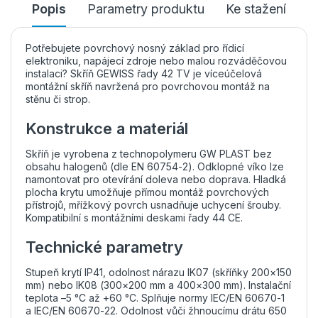
Popis
Parametry produktu
Ke stažení
Potřebujete povrchový nosný základ pro řídicí
elektroniku, napájecí zdroje nebo malou rozváděčovou
instalaci? Skříň GEWISS řady 42 TV je víceúčelová
montážní skříň navržená pro povrchovou montáž na
stěnu či strop.
Konstrukce a materiál
Skříň je vyrobena z technopolymeru GW PLAST bez
obsahu halogenů (dle EN 60754-2). Odklopné víko lze
namontovat pro otevírání doleva nebo doprava. Hladká
plocha krytu umožňuje přímou montáž povrchových
přístrojů, mřížkový povrch usnadňuje uchycení šrouby.
Kompatibilní s montážními deskami řady 44 CE.
Technické parametry
Stupeň krytí IP41, odolnost nárazu IK07 (skříňky 200×150
mm) nebo IK08 (300×200 mm a 400×300 mm). Instalační
teplota –5 °C až +60 °C. Splňuje normy IEC/EN 60670-1
a IEC/EN 60670-22. Odolnost vůči žhnoucímu drátu 650