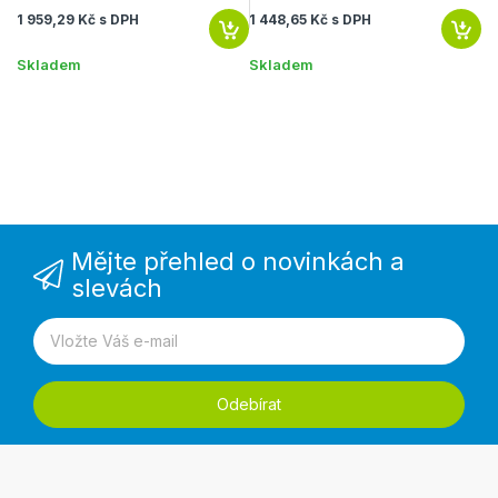
1 959,29 Kč s DPH
1 448,65 Kč s DPH
1 
Skladem
Skladem
S
Mějte přehled o novinkách a
slevách
Odebírat