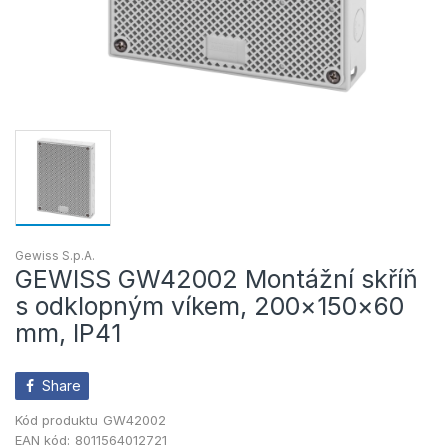
Gewiss S.p.A.
GEWISS GW42002 Montážní skříň
s odklopným víkem, 200×150×60
mm, IP41
Share
Kód produktu
GW42002
EAN kód:
8011564012721