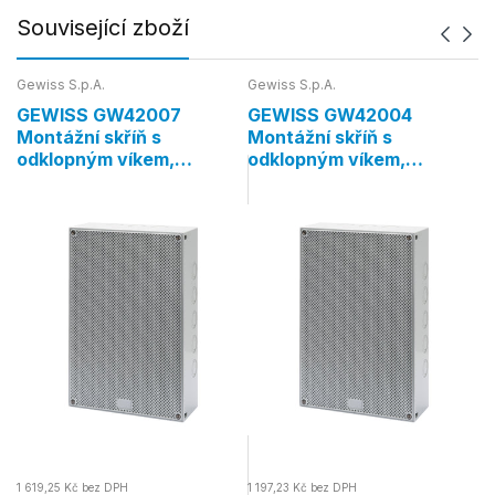
Související zboží
Gewiss S.p.A.
Gewiss S.p.A.
Ge
GEWISS GW42007
GEWISS GW42004
G
Montážní skříň s
Montážní skříň s
M
odklopným víkem,
odklopným víkem,
o
300×200×120 mm, IP41
300×200×40 mm, IP41
3
1 619,25 Kč bez DPH
1 197,23 Kč bez DPH
1 