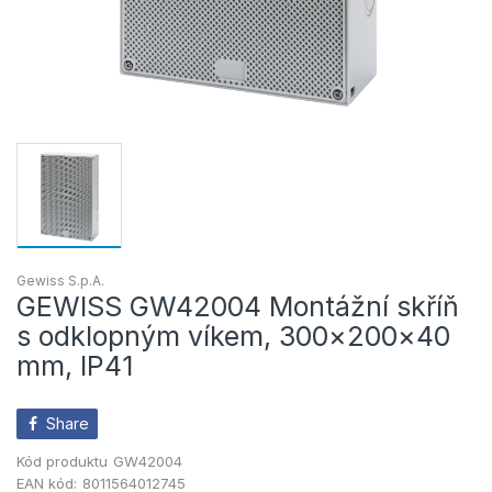
Gewiss S.p.A.
GEWISS GW42004 Montážní skříň
s odklopným víkem, 300×200×40
mm, IP41
Share
Kód produktu
GW42004
EAN kód:
8011564012745