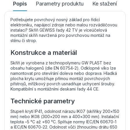
Popis
Parametry produktu
Ke stažení
Potřebujete povrchový nosný základ pro řídicí
elektroniku, napájecí zdroje nebo malou rozváděčovou
instalaci? Skříň GEWISS řady 42 TV je víceúčelová
montážní skříň navržená pro povrchovou montáž na
stěnu či strop.
Konstrukce a materiál
Skříň je vyrobena z technopolymeru GW PLAST bez
obsahu halogenů (dle EN 60754-2). Odklopné víko lze
namontovat pro otevírání doleva nebo doprava. Hladká
plocha krytu umožňuje přímou montáž povrchových
přístrojů, mřížkový povrch usnadňuje uchycení šrouby.
Kompatibilní s montážními deskami řady 44 CE.
Technické parametry
Stupeň krytí IP41, odolnost nárazu IK07 (skříňky 200×150
mm) nebo IK08 (300×200 mm a 400×300 mm). Instalační
teplota –5 °C až +60 °C. Splňuje normy IEC/EN 60670-1
a IEC/EN 60670-22. Odolnost vůči žhnoucímu drátu 650