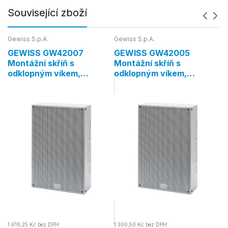
Související zboží
Gewiss S.p.A.
Gewiss S.p.A.
Ge
GEWISS GW42007
GEWISS GW42005
G
Montážní skříň s
Montážní skříň s
M
odklopným víkem,
odklopným víkem,
o
300×200×120 mm, IP41
300×200×60 mm, IP41
2
1 619,25 Kč bez DPH
1 300,50 Kč bez DPH
61