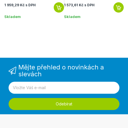
1 959,29 Kč s DPH
1 573,61 Kč s DPH
73
Skladem
Skladem
S
Mějte přehled o novinkách a
slevách
Odebírat