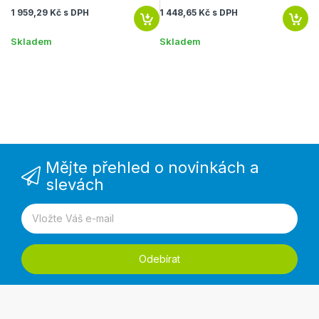
1 959,29 Kč s DPH
1 448,65 Kč s DPH
1 
Skladem
Skladem
S
Mějte přehled o novinkách a
slevách
Odebírat