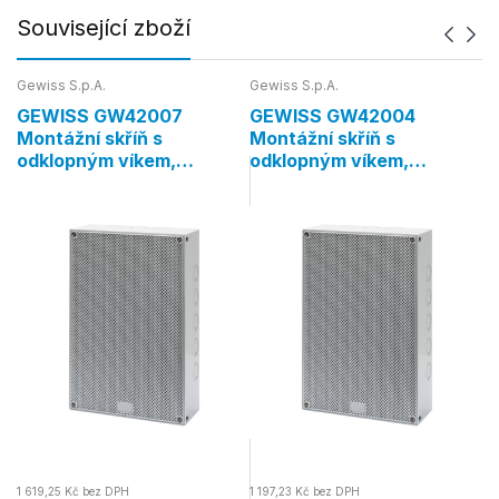
Související zboží
Gewiss S.p.A.
Gewiss S.p.A.
Ge
GEWISS GW42007
GEWISS GW42004
G
Montážní skříň s
Montážní skříň s
M
odklopným víkem,
odklopným víkem,
o
300×200×120 mm, IP41
300×200×40 mm, IP41
3
1 619,25 Kč bez DPH
1 197,23 Kč bez DPH
1 