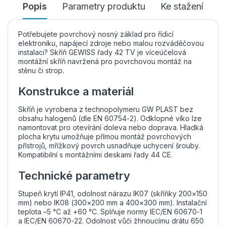
Popis
Parametry produktu
Ke stažení
Potřebujete povrchový nosný základ pro řídicí
elektroniku, napájecí zdroje nebo malou rozváděčovou
instalaci? Skříň GEWISS řady 42 TV je víceúčelová
montážní skříň navržená pro povrchovou montáž na
stěnu či strop.
Konstrukce a materiál
Skříň je vyrobena z technopolymeru GW PLAST bez
obsahu halogenů (dle EN 60754-2). Odklopné víko lze
namontovat pro otevírání doleva nebo doprava. Hladká
plocha krytu umožňuje přímou montáž povrchových
přístrojů, mřížkový povrch usnadňuje uchycení šrouby.
Kompatibilní s montážními deskami řady 44 CE.
Technické parametry
Stupeň krytí IP41, odolnost nárazu IK07 (skříňky 200×150
mm) nebo IK08 (300×200 mm a 400×300 mm). Instalační
teplota –5 °C až +60 °C. Splňuje normy IEC/EN 60670-1
a IEC/EN 60670-22. Odolnost vůči žhnoucímu drátu 650