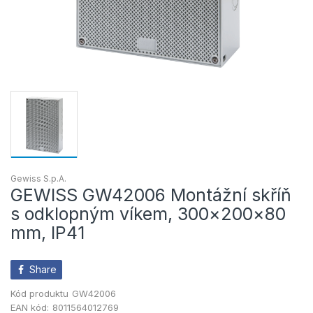
Gewiss S.p.A.
GEWISS GW42006 Montážní skříň
s odklopným víkem, 300×200×80
mm, IP41
Share
Kód produktu
GW42006
EAN kód:
8011564012769