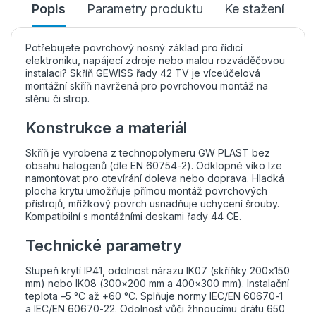
Popis
Parametry produktu
Ke stažení
Potřebujete povrchový nosný základ pro řídicí
elektroniku, napájecí zdroje nebo malou rozváděčovou
instalaci? Skříň GEWISS řady 42 TV je víceúčelová
montážní skříň navržená pro povrchovou montáž na
stěnu či strop.
Konstrukce a materiál
Skříň je vyrobena z technopolymeru GW PLAST bez
obsahu halogenů (dle EN 60754-2). Odklopné víko lze
namontovat pro otevírání doleva nebo doprava. Hladká
plocha krytu umožňuje přímou montáž povrchových
přístrojů, mřížkový povrch usnadňuje uchycení šrouby.
Kompatibilní s montážními deskami řady 44 CE.
Technické parametry
Stupeň krytí IP41, odolnost nárazu IK07 (skříňky 200×150
mm) nebo IK08 (300×200 mm a 400×300 mm). Instalační
teplota –5 °C až +60 °C. Splňuje normy IEC/EN 60670-1
a IEC/EN 60670-22. Odolnost vůči žhnoucímu drátu 650