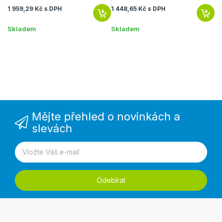
1 959,29 Kč s DPH
1 448,65 Kč s DPH
1 
Skladem
Skladem
S
Mějte přehled o novinkách a
slevách
Odebírat