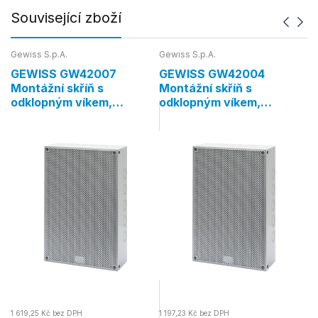
Související zboží
Gewiss S.p.A.
Gewiss S.p.A.
Ge
GEWISS GW42007
GEWISS GW42004
G
Montážní skříň s
Montážní skříň s
M
odklopným víkem,
odklopným víkem,
o
300×200×120 mm, IP41
300×200×40 mm, IP41
3
1 619,25 Kč bez DPH
1 197,23 Kč bez DPH
1 