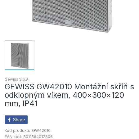
Gewiss S.p.A.
GEWISS GW42010 Montážní skříň s
odklopným víkem, 400×300×120
mm, IP41
Share
Kód produktu
GW42010
EAN kód:
8011564012806