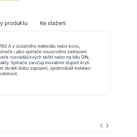
y produktu
Ke stažení
160 A z izolačního materiálu nebo kovu,
spínače i jako spínače nouzového zastavení.
eře rozváděčových skříní nebo na lištu DIN,
ty. Spínače zaručují inovativní stupeň krytí
em zkrátit dobu zapojení, zjednodušit instalaci
odolnost.