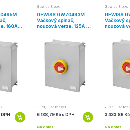
Gewiss S.p.A.
Gewiss S.p.A.
70495M
GEWISS GW70493M
GEWISS G
ač,
Vačkový spínač,
Vačkový sp
e, 160A
nouzová verze, 125A 3P,
nouzová v
rvená páčka
IP66, červená páčka
3P+N, IP66
páčka
PH
5 073,38 Kč bez DPH
2 837,90 Kč bez
s DPH
6 138,79 Kč s DPH
3 433,86 Kč
Na dotaz
Na dotaz