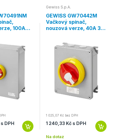
Gewiss S.p.A.
Gewiss S.p
W70491NM
GEWISS GW70442M
GEWISS
ínač,
Vačkový spínač,
Vačkový
erze, 100A
nouzová verze, 40A 3P,
nouzová
, červená
IP66, červená páčka
IP66, č
 DPH
1 025,07 Kč bez DPH
3 391,50 Kč 
 s DPH
1 240,33 Kč s DPH
4 103,72
Na dotaz
Na dotaz