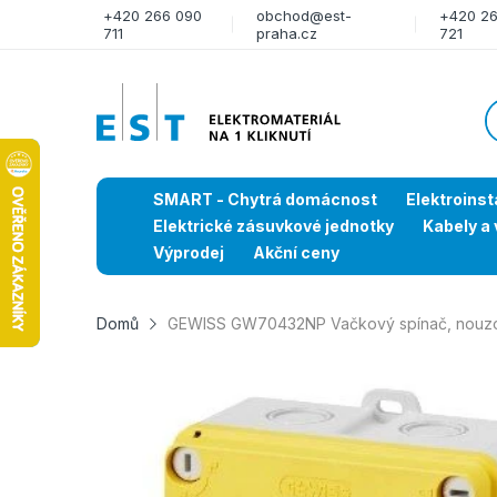
+420 266 090
obchod@est-
+420 2
711
praha.cz
721
SMART - Chytrá domácnost
Elektroinst
Elektrické zásuvkové jednotky
Kabely a 
Výprodej
Akční ceny
Domů
GEWISS GW70432NP Vačkový spínač, nouzov