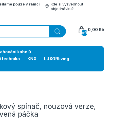
síláme pouze v rámci
Kde si vyzvednout
objednávku?
0,00 Kč
undefined
tahování kabelů
í technika
KNX
LUXORliving
vý spínač, nouzová verze,
rvená páčka