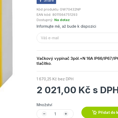
Share
Kód produktu
GW70432NP
EAN kód:
8011564751293
Dostupný:
Na dotaz
Informujte mě, až bude k dispozici
Vačkový vypínač 3pól.+N 16A IP66/IP67/IP6
tlačítko.
1 670,25 Kč bez DPH
2 021,00 Kč s DP
Množství
Přidat do 