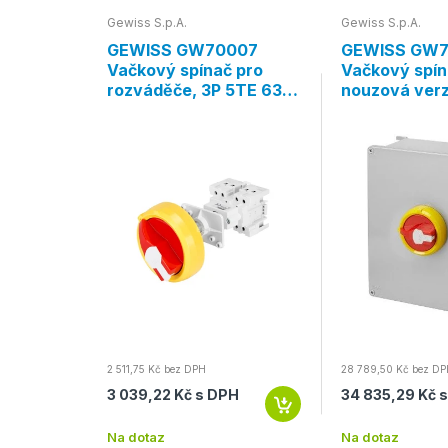
Gewiss S.p.A.
Gewiss S.p.A.
417M
GEWISS GW70007
GEWISS GW
,
Vačkový spínač pro
Vačkový spín
 25A 3P,
rozváděče, 3P 5TE 63A,
nouzová verz
ka
IP65, červená páčka
3P, IP66, če
2 511,75 Kč bez DPH
28 789,50 Kč bez D
3 039,22 Kč s DPH
34 835,29 Kč 
Na dotaz
Na dotaz