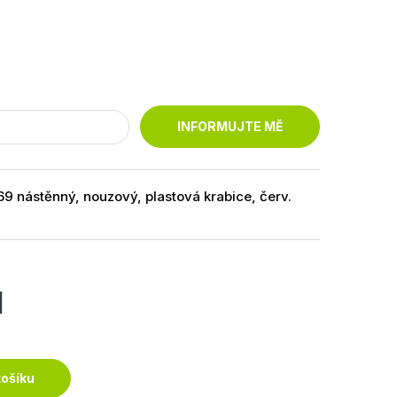
INFORMUJTE MĚ
9 nástěnný, nouzový, plastová krabice, červ.
H
košíku