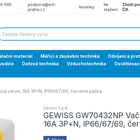
66 090
podpora@est-
Ke
Zboží po
Novinky
praha.cz
stažení
ČR.
alační materiál
Měřicí a zkušební technika
Odvíjení a pro
vodiče
Datová technika
Vzduchotechnika
Osvětlovac
á verze, 16A 3P+N, IP66/67/69, červená páčka
Gewiss S.p.A.
GEWISS GW70432NP Vačko
16A 3P+N, IP66/67/69, če