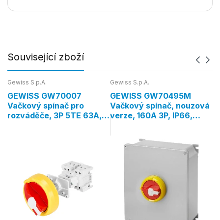
Související zboží
Gewiss S.p.A.
Gewiss S.p.A.
Ge
GEWISS GW70007
GEWISS GW70495M
G
í
Vačkový spínač pro
Vačkový spínač, nouzová
V
rozváděče, 3P 5TE 63A,
verze, 160A 3P, IP66,
v
IP65, červená páčka
červená páčka
č