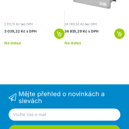
2 511,75 Kč bez DPH
28 789,50 Kč bez DPH
5 
3 039,22 Kč s DPH
34 835,29 Kč s DPH
6 
Na dotaz
Na dotaz
Na
Mějte přehled o novinkách a
slevách