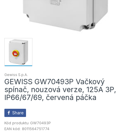
Gewiss S.p.A.
GEWISS GW70493P Vačkový
spínač, nouzová verze, 125A 3P,
IP66/67/69, červená páčka
Share
Kód produktu
GW70493P
EAN kód:
8011564751774