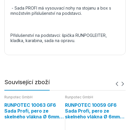
- Sada PROFI má vysouvací nohy na stojanu a box s
množstvím příslušenství na podstavci.
Příslušenství na podstavci: špička RUNPOGLEITER,
kladka, karabina, sada na opravu.
Související zboží
Runpotec GmbH
Runpotec GmbH
Ru
RUNPOTEC 10063 GF6
RUNPOTEC 10059 GF6
R
Sada Profi, pero ze
Sada Profi, pero ze
S
skelného vlákna Ø 6mm,
skelného vlákna Ø 6mm,
s
o
délka 60m, vč. navíjecího
délka 40m, vč. navíjecího
d
stojanu
stojanu
s