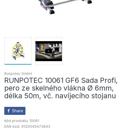
Runpotec GmbH
RUNPOTEC 10061 GF6 Sada Profi,
pero ze skelného vlákna Ø 6mm,
délka 50m, vč. navíjecího stojanu
Share
Kód produktu
10061
EAN kód:
9120045473643