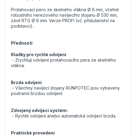
Protahovací pero ze skelného vlákna Ø 6 mm, včetně
robustního nerezového navíjecího stojanu Ø 530 mm,
závit RTG Ø 6 mm. Verze PROFI (vč. příslušenství na
podstavci).
Přednosti
Kladky pro rychlé odvíjení
- Zrychlují odvíjení protahovacího pera ze skelného
vlákna.
Brzda odvíjení
- Všechny navíjecí stojany RUNPOTEC jsou vybaveny
postranní brzdou odvíjení.
Zdvojený odvíjecí systém:
- Rychlé odvíjení anebo automatická odvíjecí brzda.
Praktické provedení