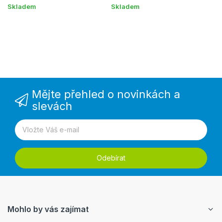
Skladem
Skladem
Na
Mějte přehled o novinkách a
slevách
Odebírat
Mohlo by vás zajímat