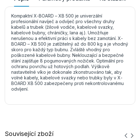
Kompaktní X-BOARD – XB 500 je univerzální
profesionální navíječ a odvíječ pro všechny druhy
kabelů a trubek (žilové vodiče, kabelové svazky,
kabelové bubny, chráničky, lana aj.). Umožňuje
nerušenou a efektivní práci s kabely bez zamotání. X-
BOARD – XB 500 je zatížitelný až do 800 kg a je vhodný
skoro pro každý typ bubnu. Zvláště vhodný pro
poškozené kabelové bubny. Neklouzající a bezpečné
stání zajišťuje 8 pogumovaných nožiček. Optimální pro
ochranu povrchu už hotových podlah. Výškově
nastavitelné víko je dokonale zkonstruováno tak, aby
volné kabely, kabelové svazky nebo trubky byly v X-
BOARD XB 500 zabezpečeny proti nekontrolovanému
odvíjení.
Související zboží