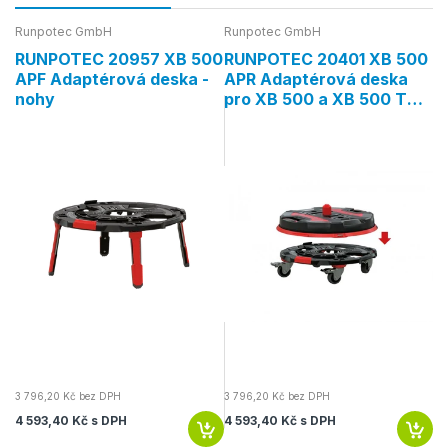
Runpotec GmbH
Runpotec GmbH
Ru
0
RUNPOTEC 20957 XB 500
RUNPOTEC 20401 XB 500
R
APF Adaptérová deska -
APR Adaptérová deska
R
nohy
pro XB 500 a XB 500 T
s
Cable Roller, Ø 500mm
R
m
3 796,20 Kč bez DPH
3 796,20 Kč bez DPH
10
4 593,40 Kč s DPH
4 593,40 Kč s DPH
12