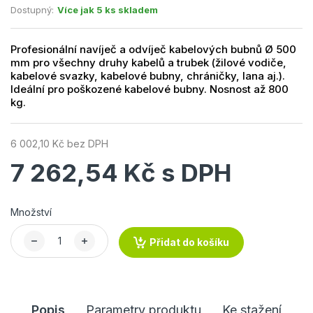
Dostupný:
Více jak 5 ks skladem
Profesionální navíječ a odvíječ kabelových bubnů Ø 500
mm pro všechny druhy kabelů a trubek (žilové vodiče,
kabelové svazky, kabelové bubny, chráničky, lana aj.).
Ideální pro poškozené kabelové bubny. Nosnost až 800
kg.
6 002,10 Kč bez DPH
7 262,54 Kč s DPH
Množství
Přidat do košíku
Popis
Parametry produktu
Ke stažení