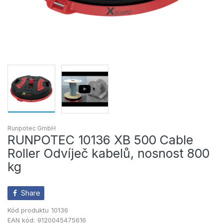
Runpotec GmbH
RUNPOTEC 10136 XB 500 Cable
Roller Odvíječ kabelů, nosnost 800
kg
Share
Kód produktu
10136
EAN kód:
9120045475616