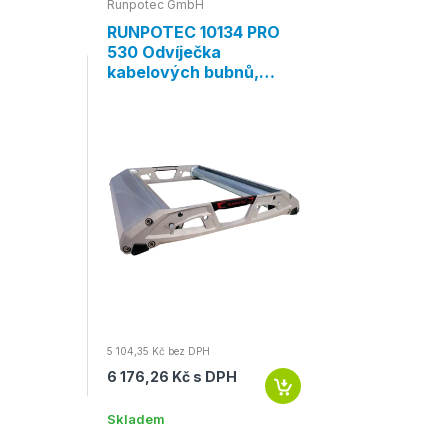
Runpotec GmbH
RUNPOTEC 10134 PRO
530 Odvíječka
kabelových bubnů,
max. šířka bubnu
530mm, nosnost 215kg
5 104,35 Kč bez DPH
6 176,26 Kč s DPH
Skladem