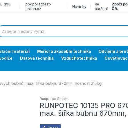
66 090
podpora@est-
Ke
Zboží po
Novinky
praha.cz
stažení
ČR.
alační materiál
Měřicí a zkušební technika
Odvíjení a pro
vodiče
Datová technika
Vzduchotechnika
Osvětlovac
ých bubnů, max. šířka bubnu 670mm, nosnost 215kg
Runpotec GmbH
RUNPOTEC 10135 PRO 670 
max. šířka bubnu 670mm,