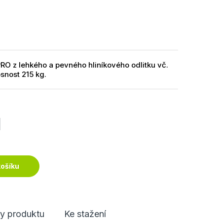
 z lehkého a pevného hliníkového odlitku vč.
snost 215 kg.
H
košíku
y produktu
Ke stažení