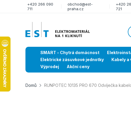
+420 266 090
obchod@est-
+420 2
711
praha.cz
721
SMART - Chytrá domácnost
Elektroinst
Elektrické zásuvkové jednotky
Kabely a 
Výprodej
Akční ceny
Domů
RUNPOTEC 10135 PRO 670 Odvíječka kabelov