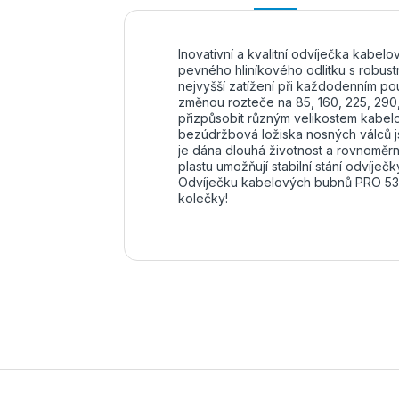
Inovativní a kvalitní odvíječka kabe
pevného hliníkového odlitku s robustn
nejvyšší zatížení při každodenním po
změnou rozteče na 85, 160, 225, 290
přizpůsobit různým velikostem kabe
bezúdržbová ložiska nosných válců j
je dána dlouhá životnost a rovnoměrn
plastu umožňují stabilní stání odvíječ
Odvíječku kabelových bubnů PRO 530
kolečky!