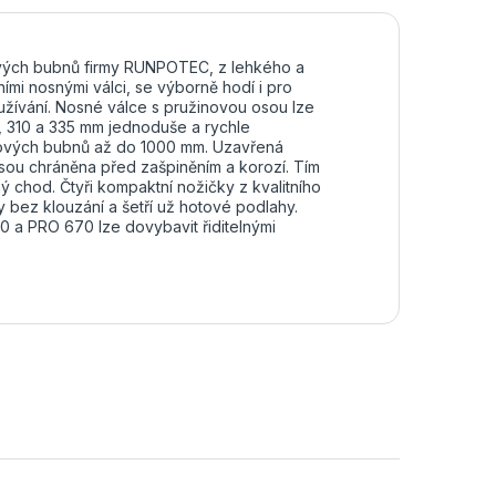
lových bubnů firmy RUNPOTEC, z lehkého a
ími nosnými válci, se výborně hodí i pro
užívání. Nosné válce s pružinovou osou lze
, 310 a 335 mm jednoduše a rychle
lových bubnů až do 1000 mm. Uzavřená
sou chráněna před zašpiněním a korozí. Tím
ý chod. Čtyři kompaktní nožičky z kvalitního
ky bez klouzání a šetří už hotové podlahy.
 a PRO 670 lze dovybavit řiditelnými