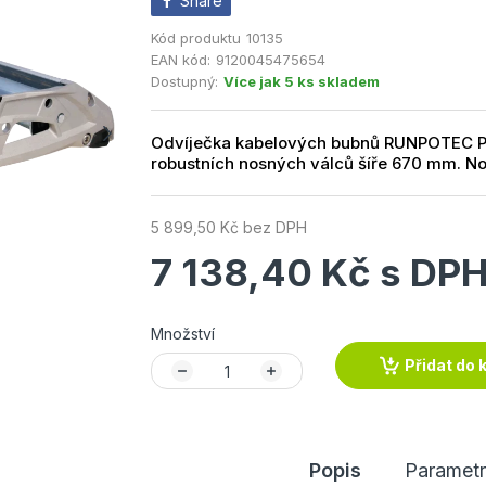
Share
Kód produktu
10135
EAN kód:
9120045475654
Dostupný:
Více jak 5 ks skladem
Odvíječka kabelových bubnů RUNPOTEC PRO
robustních nosných válců šíře 670 mm. No
5 899,50 Kč bez DPH
7 138,40 Kč s DP
Množství
Přidat do 
Popis
Parametr