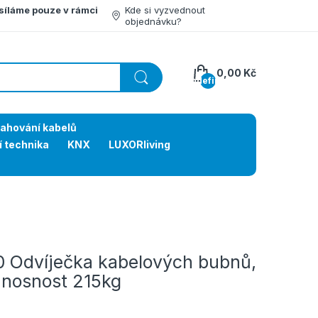
síláme pouze v rámci
Kde si vyzvednout
objednávku?
0,00 Kč
undefined
tahování kabelů
í technika
KNX
LUXORliving
Odvíječka kabelových bubnů,
 nosnost 215kg