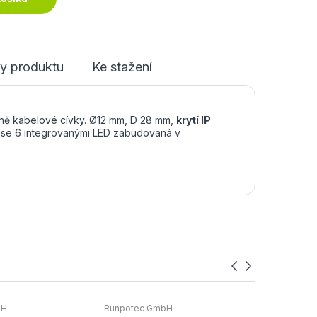
y produktu
Ke stažení
ně kabelové cívky. Ø12 mm, D 28 mm,
krytí IP
 se 6 integrovanými LED zabudovaná v
bH
Runpotec GmbH
Runpotec