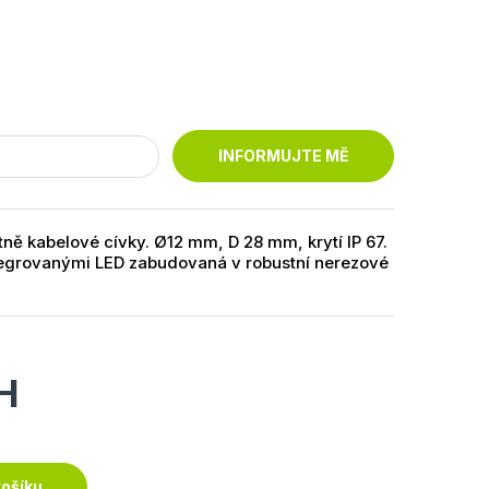
INFORMUJTE MĚ
ě kabelové cívky. Ø12 mm, D 28 mm, krytí IP 67.
ntegrovanými LED zabudovaná v robustní nerezové
H
košíku