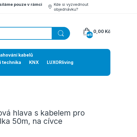
síláme pouze v rámci
Kde si vyzvednout
objednávku?
0,00 Kč
undefined
tahování kabelů
í technika
KNX
LUXORliving
á hlava s kabelem pro
lka 50m, na cívce