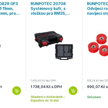
0829 GF3
RUNPOTEC 20708
RUNPOTEC
Ø 11mm,
Systémový kufr, s
Odvíjecí ro
6mm, pro
vložkou pro RM35,
navíjecí s
ného vlákna
černý
730mm a 
4dílná sad
1 436,40 Kč bez DPH
818,24 Kč bez D
H
1 738,04 Kč s DPH
990,07 Kč 
Skladem u dodavatele –
Skladem
Expedice do 14 dnů