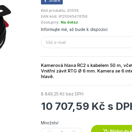
Share
Kód produktu
20559
EAN kód:
9120045476156
Dostupný:
Na dotaz
Informujte mě, až bude k dispozici
Kamerová hlava RC2 s kabelem 50 m, včetn
Vnitřní závit RTG Ø 6 mm. Kamera se 6 i
hlavě.
8 849,25 Kč bez DPH
10 707,59 Kč s DP
Množství
Přidat do 