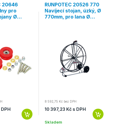
 20646
RUNPOTEC 20526 770
RUNPOT
lny pro
Navíjecí stojan, úzký, Ø
Náhradn
tojany Ø
770mm, pro lana Ø
pero ze
Ø 1000mm,
10mm a 12mm, pojízdný
Ø 15mm,
a
bez naví
PH
8 592,75 Kč bez DPH
61 406,10 Kč
s DPH
10 397,23 Kč s DPH
74 301,3
Skladem
Skladem u 
Expedice d