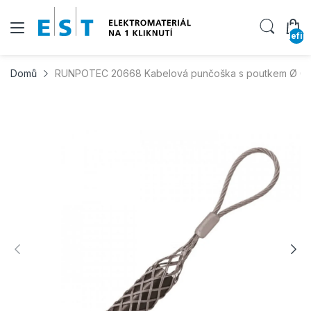
undefin
Domů
RUNPOTEC 20668 Kabelová punčoška s poutkem Ø 60-7