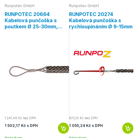
Runpotec GmbH
Runpotec GmbH
Ru
RUNPOTEC 20664
RUNPOTEC 20274
R
Kabelová punčoška s
Kabelová punčoška s
K
poutkem Ø 25-30mm,
rychloupínáním Ø 9-15mm
p
kompatibilní s navijákem
6
CW 800 E
1 241,46 Kč bez DPH
872,10 Kč bez DPH
1 
1 502,17 Kč s DPH
1 055,24 Kč s DPH
1 
Skladem
Skladem
S