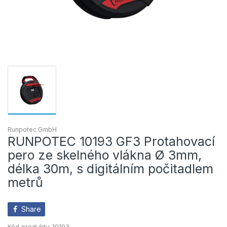
Runpotec GmbH
RUNPOTEC 10193 GF3 Protahovací
pero ze skelného vlákna Ø 3mm,
délka 30m, s digitálním počitadlem
metrů
Share
Kód produktu
10193