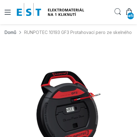
undefin
Domů
RUNPOTEC 10193 GF3 Protahovací pero ze skelného vlák