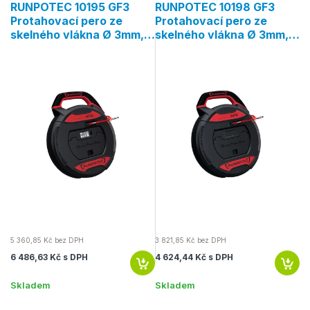
RUNPOTEC 10195 GF3
RUNPOTEC 10198 GF3
R
e
Protahovací pero ze
Protahovací pero ze
P
skelného vlákna Ø 3mm,
skelného vlákna Ø 3mm,
s
délka 50m, s digitálním
délka 50m, bez počitadla
d
počitadlem metrů
metrů
m
5 360,85 Kč bez DPH
3 821,85 Kč bez DPH
2 
6 486,63 Kč s DPH
4 624,44 Kč s DPH
3 
Skladem
Skladem
S