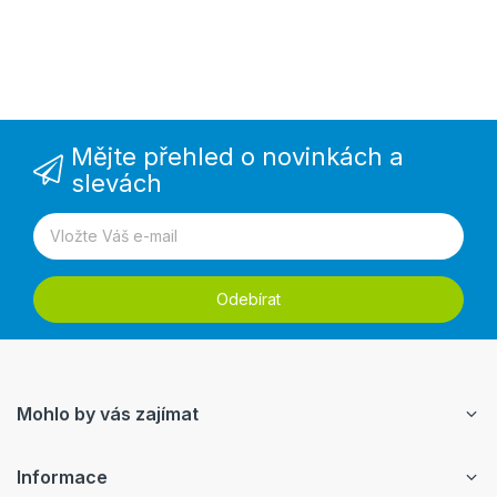
Mějte přehled o novinkách a
slevách
Odebírat
Mohlo by vás zajímat
Informace