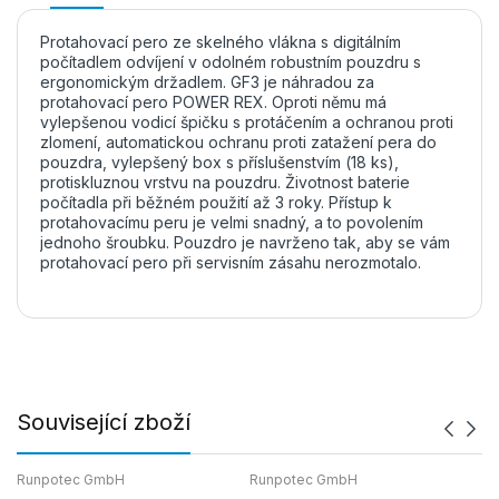
Protahovací pero ze skelného vlákna s digitálním
počítadlem odvíjení v odolném robustním pouzdru s
ergonomickým držadlem. GF3 je náhradou za
protahovací pero POWER REX. Oproti němu má
vylepšenou vodicí špičku s protáčením a ochranou proti
zlomení, automatickou ochranu proti zatažení pera do
pouzdra, vylepšený box s příslušenstvím (18 ks),
protiskluznou vrstvu na pouzdru. Životnost baterie
počítadla při běžném použití až 3 roky. Přístup k
protahovacímu peru je velmi snadný, a to povolením
jednoho šroubku. Pouzdro je navrženo tak, aby se vám
protahovací pero při servisním zásahu nerozmotalo.
Související zboží
Runpotec GmbH
Runpotec GmbH
Ru