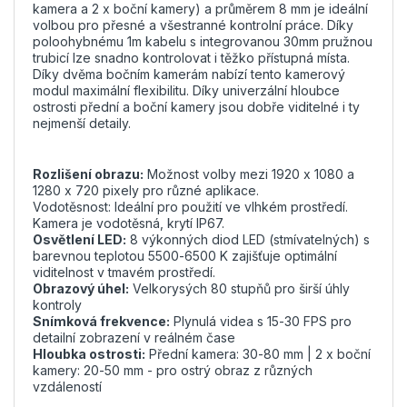
kamera a 2 x boční kamery) a průměrem 8 mm je ideální
volbou pro přesné a všestranné kontrolní práce. Díky
poloohybnému 1m kabelu s integrovanou 30mm pružnou
trubicí lze snadno kontrolovat i těžko přístupná místa.
Díky dvěma bočním kamerám nabízí tento kamerový
modul maximální flexibilitu. Díky univerzální hloubce
ostrosti přední a boční kamery jsou dobře viditelné i ty
nejmenší detaily.
Rozlišení obrazu:
Možnost volby mezi 1920 x 1080 a
1280 x 720 pixely pro různé aplikace.
Vodotěsnost: Ideální pro použití ve vlhkém prostředí.
Kamera je vodotěsná, krytí IP67.
Osvětlení LED:
8 výkonných diod LED (stmívatelných) s
barevnou teplotou 5500-6500 K zajišťuje optimální
viditelnost v tmavém prostředí.
Obrazový úhel:
Velkorysých 80 stupňů pro širší úhly
kontroly
Snímková frekvence:
Plynulá videa s 15-30 FPS pro
detailní zobrazení v reálném čase
Hloubka ostrosti:
Přední kamera: 30-80 mm | 2 x boční
kamery: 20-50 mm - pro ostrý obraz z různých
vzdáleností