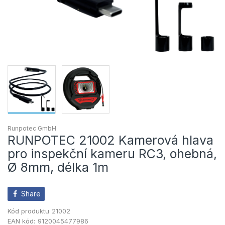
Runpotec GmbH
RUNPOTEC 21002 Kamerová hlava
pro inspekční kameru RC3, ohebná,
Ø 8mm, délka 1m
Share
Kód produktu
21002
EAN kód:
9120045477986