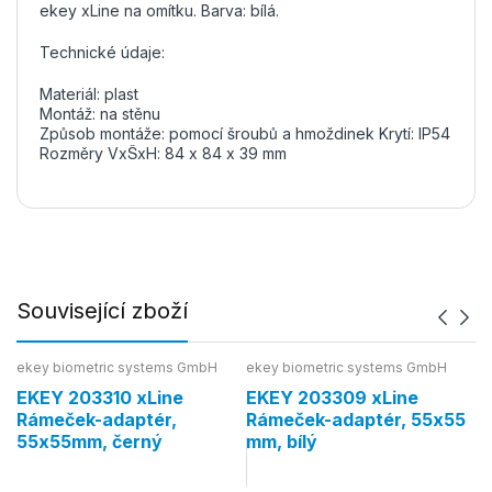
ekey xLine na omítku. Barva: bílá.
Technické údaje:
Materiál: plast
Montáž: na stěnu
Způsob montáže: pomocí šroubů a hmoždinek Krytí: IP54
Rozměry VxŠxH: 84 x 84 x 39 mm
Související zboží
ekey biometric systems GmbH
ekey biometric systems GmbH
ek
EKEY 203310 xLine
EKEY 203309 xLine
E
Rámeček-adaptér,
Rámeček-adaptér, 55x55
R
55x55mm, černý
mm, bílý
o
bí