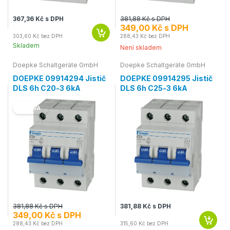
367,36 Kč s DPH
381,88 Kč s DPH
349,00 Kč s DPH
303,60 Kč bez DPH
288,43 Kč bez DPH
Skladem
Není skladem
Doepke Schaltgeräte GmbH
Doepke Schaltgeräte GmbH
DOEPKE 09914294 Jistič
DOEPKE 09914295 Jistič
DLS 6h C20-3 6kA
DLS 6h C25-3 6kA
SLEVA
381,88 Kč s DPH
381,88 Kč s DPH
349,00 Kč s DPH
288,43 Kč bez DPH
315,60 Kč bez DPH