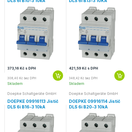
DLS 6i B10-3 10kA
DLS 6I B13-3 10KA
373,16 Kč s DPH
421,59 Kč s DPH
308,40 Kč bez DPH
348,42 Kč bez DPH
Skladem
Skladem
Doepke Schaltgeräte GmbH
Doepke Schaltgeräte GmbH
DOEPKE 09916113 Jistič
DOEPKE 09916114 Jistič
DLS 6i B16-3 10kA
DLS 6i B20-3 10kA