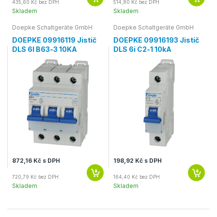
435,60 Kč bez DPH
514,80 Kč bez DPH
Skladem
Skladem
Doepke Schaltgeräte GmbH
Doepke Schaltgeräte GmbH
DOEPKE 09916119 Jistič
DOEPKE 09916193 Jistič
DLS 6I B63-3 10KA
DLS 6i C2-1 10kA
872,16 Kč s DPH
198,92 Kč s DPH
720,79 Kč bez DPH
164,40 Kč bez DPH
Skladem
Skladem