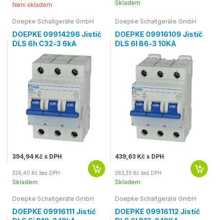
Skladem
Není skladem
Doepke Schaltgeräte GmbH
Doepke Schaltgeräte GmbH
DOEPKE 09914296 Jistič
DOEPKE 09916109 Jistič
DLS 6h C32-3 6kA
DLS 6I B6-3 10KA
394,94 Kč s DPH
439,63 Kč s DPH
326,40 Kč bez DPH
363,33 Kč bez DPH
Skladem
Skladem
Doepke Schaltgeräte GmbH
Doepke Schaltgeräte GmbH
DOEPKE 09916111 Jistič
DOEPKE 09916112 Jistič