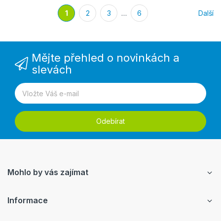
1
2
3
…
6
Další
Mějte přehled o novinkách a
slevách
Odebírat
Mohlo by vás zajímat
Informace