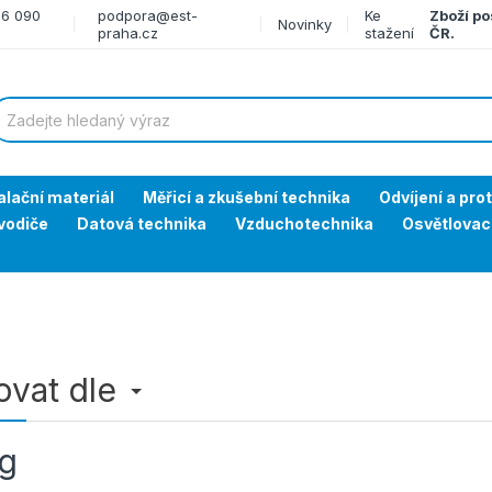
66 090
podpora@est-
Ke
Zboží po
Novinky
praha.cz
stažení
ČR.
alační materiál
Měřicí a zkušební technika
Odvíjení a pro
vodiče
Datová technika
Vzduchotechnika
Osvětlovac
rovat dle
kg