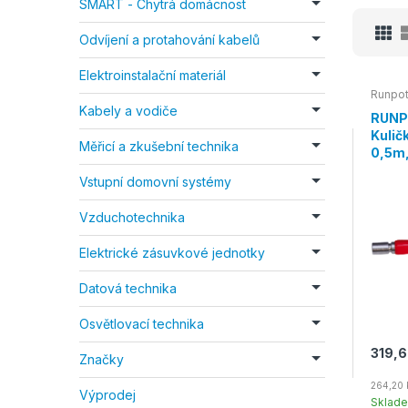
SMART - Chytrá domácnost
Odvíjení a protahování kabelů
Elektroinstalační materiál
Runpo
Kabely a vodiče
RUNP
Kulič
Měřicí a zkušební technika
0,5m,
Vstupní domovní systémy
Vzduchotechnika
Elektrické zásuvkové jednotky
Datová technika
Osvětlovací technika
319,6
Značky
264,20 
Výprodej
Sklad