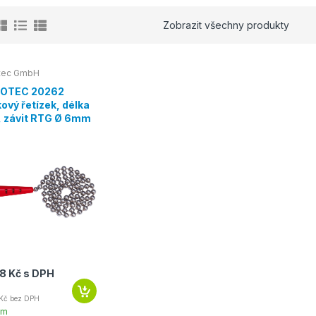
Zobrazit všechny produkty
tec GmbH
OTEC 20262
kový řetízek, délka
 závit RTG Ø 6mm
8 Kč s DPH
Kč bez DPH
em