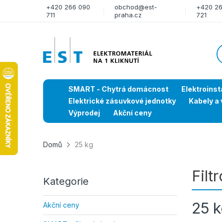
+420 266 090
obchod@est-
+420 2
711
praha.cz
721
SMART - Chytrá domácnost
Elektroinst
Elektrické zásuvkové jednotky
Kabely a 
Výprodej
Akční ceny
Domů
25 kg
Filt
Kategorie
25 
Akční ceny