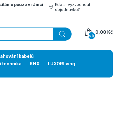
síláme pouze v rámci
Kde si vyzvednout
objednávku?
0,00 Kč
undefined
tahování kabelů
í technika
KNX
LUXORliving